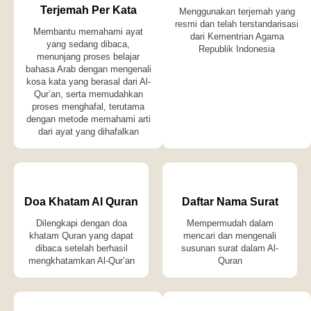
Terjemah Per Kata
Menggunakan terjemah yang
resmi dan telah terstandarisasi
Membantu memahami ayat
dari Kementrian Agama
yang sedang dibaca,
Republik Indonesia
menunjang proses belajar
bahasa Arab dengan mengenali
kosa kata yang berasal dari Al-
Qur’an, serta memudahkan
proses menghafal, terutama
dengan metode memahami arti
dari ayat yang dihafalkan
Doa Khatam Al Quran
Daftar Nama Surat
Dilengkapi dengan doa
Mempermudah dalam
khatam Quran yang dapat
mencari dan mengenali
dibaca setelah berhasil
susunan surat dalam Al-
mengkhatamkan Al-Qur’an
Quran