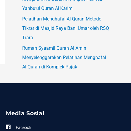
Yanbu’ul Quran Al Karim
Pelatihan Menghafal Al Quran Metode
Tikrar di Masjid Raya Bani Umar oleh RSQ
Tiara
Rumah Syaamil Quran Al Amin
Menyelenggarakan Pelatihan Menghafal
Al Quran di Komplek Pajak
Media Sosial
Facebok