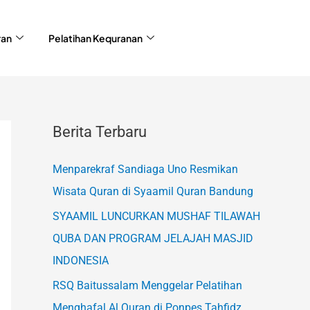
ran
Pelatihan Kequranan
Berita Terbaru
Menparekraf Sandiaga Uno Resmikan
Wisata Quran di Syaamil Quran Bandung
SYAAMIL LUNCURKAN MUSHAF TILAWAH
QUBA DAN PROGRAM JELAJAH MASJID
INDONESIA
RSQ Baitussalam Menggelar Pelatihan
Menghafal Al Quran di Ponpes Tahfidz