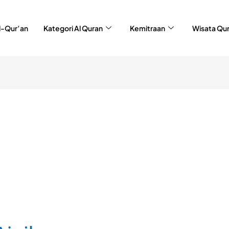
l-Qur’an
Kategori Al Quran
Kemitraan
Wisata Qu