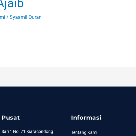
Ajaib
ami
/
Syaamil Quran
 Pusat
Informasi
 Sari 1 No. 71 Kiaracondong
Tentang Kami