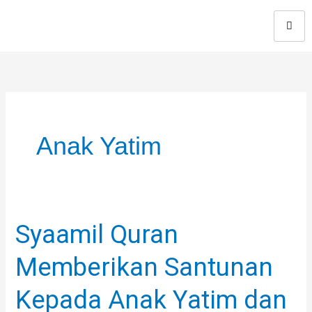
Skip
to
content
Anak Yatim
Syaamil Quran
Syaamil
Quran
Memberikan Santunan
Memberikan
Santunan
Kepada Anak Yatim dan
Kepada