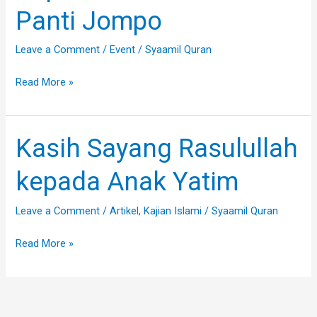
Anak
Panti Jompo
Yatim
dan
Leave a Comment
/
Event
/
Syaamil Quran
Panti
Read More »
Jompo
Kasih Sayang Rasulullah
Kasih
Sayang
kepada Anak Yatim
Rasulullah
kepada
Leave a Comment
/
Artikel
,
Kajian Islami
/
Syaamil Quran
Anak
Yatim
Read More »