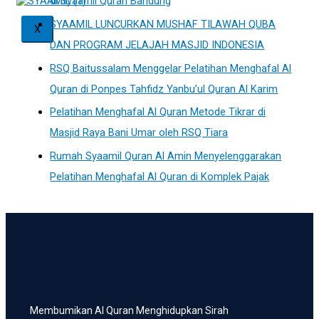
di Syaamil Quran Bandung
SYAAMIL LUNCURKAN MUSHAF TILAWAH QUBA
X
DAN PROGRAM JELAJAH MASJID INDONESIA
RSQ Baitussalam Menggelar Pelatihan Menghafal Al
Quran di Ponpes Tahfidz Yanbu’ul Quran Al Karim
Pelatihan Menghafal Al Quran Metode Tikrar di
Masjid Raya Bani Umar oleh RSQ Tiara
Rumah Syaamil Quran Al Amin Menyelenggarakan
Pelatihan Menghafal Al Quran di Komplek Pajak
Membumikan Al Quran Menghidupkan Sirah