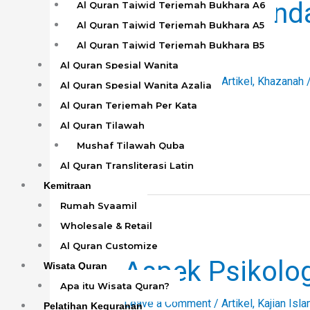
Cara Mengenda
Cara
Al Quran Tajwid Terjemah Bukhara A6
Mengendalikan
Al Quran Tajwid Terjemah Bukhara A5
Berpuasa
Emosi
Al Quran Tajwid Terjemah Bukhara B5
Saat
Al Quran Spesial Wanita
Leave a Comment
/
Artikel
,
Khazanah
Berpuasa
Al Quran Spesial Wanita Azalia
Al Quran Terjemah Per Kata
Read More »
Al Quran Tilawah
Mushaf Tilawah Quba
Al Quran Transliterasi Latin
Kemitraan
Rumah Syaamil
Wholesale & Retail
Al Quran Customize
Aspek Psikolog
Aspek
Wisata Quran
Psikologis
Apa itu Wisata Quran?
Shalat
Leave a Comment
/
Artikel
,
Kajian Isla
Pelatihan Kequranan