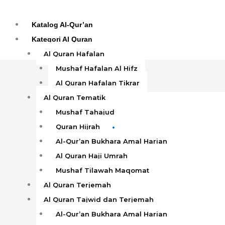
Skip
to
Katalog Al-Qur’an
content
Kategori Al Quran
Al Quran Hafalan
Mushaf Hafalan Al Hifz
Al Quran Hafalan Tikrar
Al Quran Tematik
Mushaf Tahajud
Quran Hijrah
Emosi
Al-Qur’an Bukhara Amal Harian
Al Quran Haji Umrah
Mushaf Tilawah Maqomat
Al Quran Terjemah
Al Quran Tajwid dan Terjemah
Al-Qur’an Bukhara Amal Harian