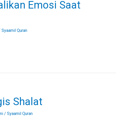
likan Emosi Saat
/
Syaamil Quran
is Shalat
mi
/
Syaamil Quran