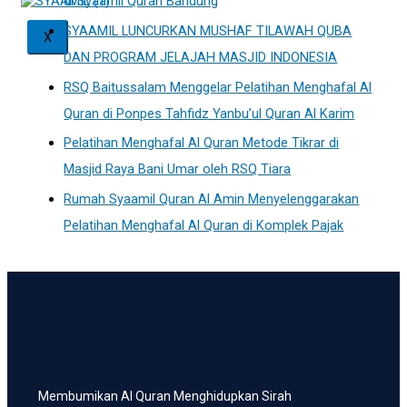
di Syaamil Quran Bandung
SYAAMIL LUNCURKAN MUSHAF TILAWAH QUBA
X
DAN PROGRAM JELAJAH MASJID INDONESIA
RSQ Baitussalam Menggelar Pelatihan Menghafal Al
Quran di Ponpes Tahfidz Yanbu’ul Quran Al Karim
Pelatihan Menghafal Al Quran Metode Tikrar di
Masjid Raya Bani Umar oleh RSQ Tiara
Rumah Syaamil Quran Al Amin Menyelenggarakan
Pelatihan Menghafal Al Quran di Komplek Pajak
Membumikan Al Quran Menghidupkan Sirah