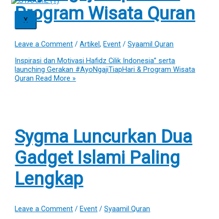
Program Wisata Quran
X
Leave a Comment
/
Artikel
,
Event
/
Syaamil Quran
Inspirasi dan Motivasi Hafidz Cilik Indonesia” serta
launching Gerakan #AyoNgajiTiapHari & Program Wisata
Quran
Read More »
Sygma Luncurkan Dua
Gadget Islami Paling
Lengkap
Leave a Comment
/
Event
/
Syaamil Quran