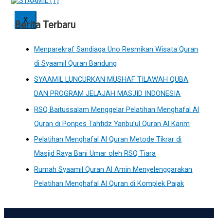
X
Berita Terbaru
Menparekraf Sandiaga Uno Resmikan Wisata Quran
di Syaamil Quran Bandung
SYAAMIL LUNCURKAN MUSHAF TILAWAH QUBA
DAN PROGRAM JELAJAH MASJID INDONESIA
RSQ Baitussalam Menggelar Pelatihan Menghafal Al
Quran di Ponpes Tahfidz Yanbu’ul Quran Al Karim
Pelatihan Menghafal Al Quran Metode Tikrar di
Masjid Raya Bani Umar oleh RSQ Tiara
Rumah Syaamil Quran Al Amin Menyelenggarakan
Pelatihan Menghafal Al Quran di Komplek Pajak