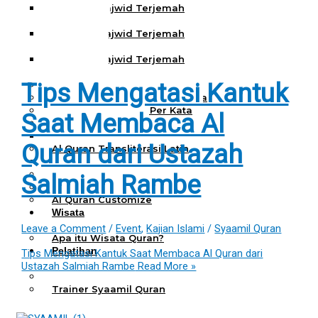
Al Quran Tajwid Terjemah
Bukhara A6
Al Quran Tajwid Terjemah
Bukhara A5
Al Quran Tajwid Terjemah
Bukhara B5
Tips Mengatasi Kantuk
Al Quran Spesial Wanita
Al Quran Spesial Wanita Azalia
Al Quran Terjemah Per Kata
Saat Membaca Al
Al Quran Tilawah
Mushaf Tilawah Quba
Quran dari Ustazah
Al Quran Transliterasi Latin
Kemitraan
Rumah Syaamil
Salmiah Rambe
Wholesale & Retail
Al Quran Customize
Wisata
Quran
Leave a Comment
/
Event
,
Kajian Islami
/
Syaamil Quran
Apa itu Wisata Quran?
Pelatihan
Tips Mengatasi Kantuk Saat Membaca Al Quran dari
Kequranan
Ustazah Salmiah Rambe
Read More »
Apa itu Pelatihan Quran?
Trainer Syaamil Quran