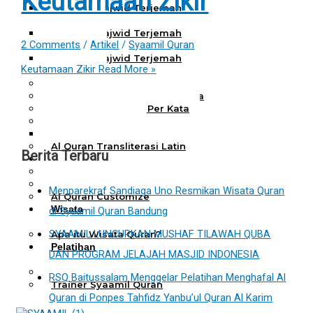
Keutamaan Zikir
Al Quran Tajwid Terjemah
Bukhara A6
Al Quran Tajwid Terjemah
2 Comments
/
Artikel
/
Syaamil Quran
Bukhara A5
Al Quran Tajwid Terjemah
Keutamaan Zikir
Read More »
Bukhara B5
Al Quran Spesial Wanita
Al Quran Spesial Wanita Azalia
Al Quran Terjemah Per Kata
Al Quran Tilawah
Mushaf Tilawah Quba
Al Quran Transliterasi Latin
Berita Terbaru
Kemitraan
Rumah Syaamil
Wholesale & Retail
Menparekraf Sandiaga Uno Resmikan Wisata Quran
Al Quran Customize
Wisata
di Syaamil Quran Bandung
Quran
SYAAMIL LUNCURKAN MUSHAF TILAWAH QUBA
Apa itu Wisata Quran?
Pelatihan
DAN PROGRAM JELAJAH MASJID INDONESIA
Kequranan
Apa itu Pelatihan Quran?
RSQ Baitussalam Menggelar Pelatihan Menghafal Al
Trainer Syaamil Quran
Quran di Ponpes Tahfidz Yanbu’ul Quran Al Karim