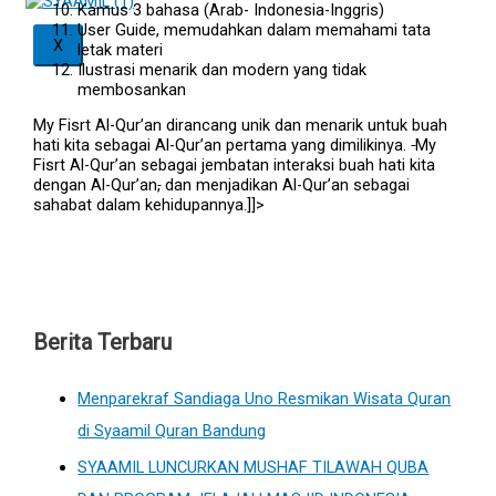
Kamus 3 bahasa (Arab- Indonesia-Inggris)
User Guide, memudahkan dalam memahami tata
X
letak materi
Ilustrasi menarik dan modern yang tidak
membosankan
My Fisrt Al-Qur’an dirancang unik dan menarik untuk buah
hati kita sebagai Al-Qur’an pertama yang dimilikinya.
My
Fisrt Al-Qur’an sebagai jembatan interaksi buah hati kita
dengan Al-Qur’an
,
dan menjadikan Al-Qur’an sebagai
sahabat dalam kehidupannya.]]>
Berita Terbaru
Menparekraf Sandiaga Uno Resmikan Wisata Quran
di Syaamil Quran Bandung
SYAAMIL LUNCURKAN MUSHAF TILAWAH QUBA