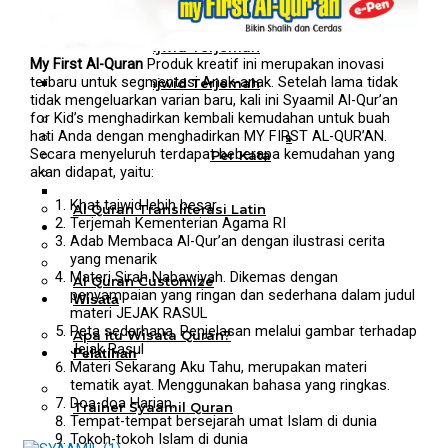
Al Quran Tajwid Terjemah
Bukhara A6
Al Quran Tajwid Terjemah
My First Al-Quran
Produk kreatif ini merupakan inovasi
Bukhara A5
terbaru untuk segmentasi Anak-anak. Setelah lama tidak
Al Quran Tajwid Terjemah
tidak mengeluarkan varian baru, kali ini Syaamil Al-Qur’an
Bukhara B5
for Kid’s menghadirkan kembali kemudahan untuk buah
Al Quran Spesial Wanita
hati Anda dengan menghadirkan MY FIRST AL-QUR’AN.
Al Quran Spesial Wanita Azalia
Secara menyeluruh terdapat beberapa kemudahan yang
Al Quran Terjemah Per Kata
akan didapat, yaitu:
Al Quran Tilawah
Mushaf Tilawah Quba
Khat tajwid lebih besar
Al Quran Transliterasi Latin
Terjemah Kementerian Agama RI
Kemitraan
Adab Membaca Al-Qur’an dengan ilustrasi cerita
Rumah Syaamil
yang menarik
Wholesale & Retail
Materi Sirah Nabawiyah. Dikemas dengan
Al Quran Customize
penyampaian yang ringan dan sederhana dalam judul
Wisata
materi JEJAK RASUL
Quran
Peta sederhana. Penjelasan melalui gambar terhadap
Apa itu Wisata Quran?
Jejak Rasul
Pelatihan
Materi Sekarang Aku Tahu, merupakan materi
Kequranan
tematik ayat. Menggunakan bahasa yang ringkas.
Apa itu Pelatihan Quran?
Doa-doa Harian.
Trainer Syaamil Quran
Tempat-tempat bersejarah umat Islam di dunia
Tokoh-tokoh Islam di dunia