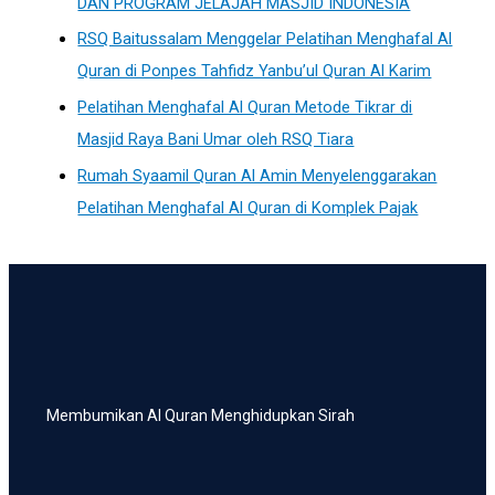
DAN PROGRAM JELAJAH MASJID INDONESIA
RSQ Baitussalam Menggelar Pelatihan Menghafal Al
Quran di Ponpes Tahfidz Yanbu’ul Quran Al Karim
Pelatihan Menghafal Al Quran Metode Tikrar di
Masjid Raya Bani Umar oleh RSQ Tiara
Rumah Syaamil Quran Al Amin Menyelenggarakan
Pelatihan Menghafal Al Quran di Komplek Pajak
Membumikan Al Quran Menghidupkan Sirah