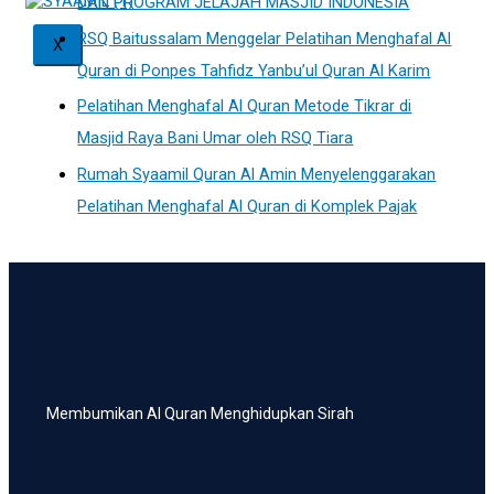
DAN PROGRAM JELAJAH MASJID INDONESIA
RSQ Baitussalam Menggelar Pelatihan Menghafal Al
X
Quran di Ponpes Tahfidz Yanbu’ul Quran Al Karim
Pelatihan Menghafal Al Quran Metode Tikrar di
Masjid Raya Bani Umar oleh RSQ Tiara
Rumah Syaamil Quran Al Amin Menyelenggarakan
Pelatihan Menghafal Al Quran di Komplek Pajak
Membumikan Al Quran Menghidupkan Sirah