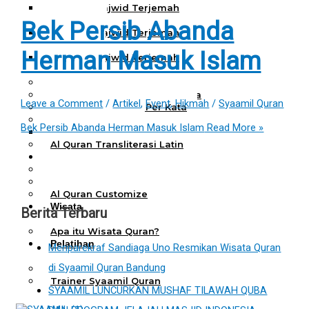
Al Quran Tajwid Terjemah
Bukhara A6
Bek Persib Abanda
Al Quran Tajwid Terjemah
Bukhara A5
Herman Masuk Islam
Al Quran Tajwid Terjemah
Bukhara B5
Al Quran Spesial Wanita
Al Quran Spesial Wanita Azalia
Leave a Comment
/
Artikel
,
Event
,
Hikmah
/
Syaamil Quran
Al Quran Terjemah Per Kata
Al Quran Tilawah
Bek Persib Abanda Herman Masuk Islam
Read More »
Mushaf Tilawah Quba
Al Quran Transliterasi Latin
Kemitraan
Rumah Syaamil
Wholesale & Retail
Al Quran Customize
Wisata
Berita Terbaru
Quran
Apa itu Wisata Quran?
Pelatihan
Menparekraf Sandiaga Uno Resmikan Wisata Quran
Kequranan
di Syaamil Quran Bandung
Apa itu Pelatihan Quran?
Trainer Syaamil Quran
SYAAMIL LUNCURKAN MUSHAF TILAWAH QUBA