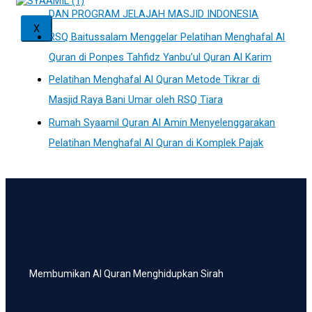
DAN PROGRAM JELAJAH MASJID INDONESIA
X
RSQ Baitussalam Menggelar Pelatihan Menghafal Al
Quran di Ponpes Tahfidz Yanbu’ul Quran Al Karim
Pelatihan Menghafal Al Quran Metode Tikrar di
Masjid Raya Bani Umar oleh RSQ Tiara
Rumah Syaamil Quran Al Amin Menyelenggarakan
Pelatihan Menghafal Al Quran di Komplek Pajak
Membumikan Al Quran Menghidupkan Sirah