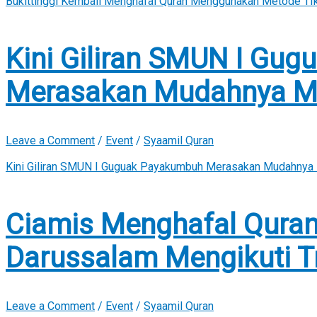
Bukittinggi Kembali Menghafal Quran Menggunakan Metode TIk
Kini Giliran SMUN I Gu
Merasakan Mudahnya M
Leave a Comment
/
Event
/
Syaamil Quran
Kini Giliran SMUN I Guguak Payakumbuh Merasakan Mudahnya
Ciamis Menghafal Quran 
Darussalam Mengikuti Tr
Leave a Comment
/
Event
/
Syaamil Quran