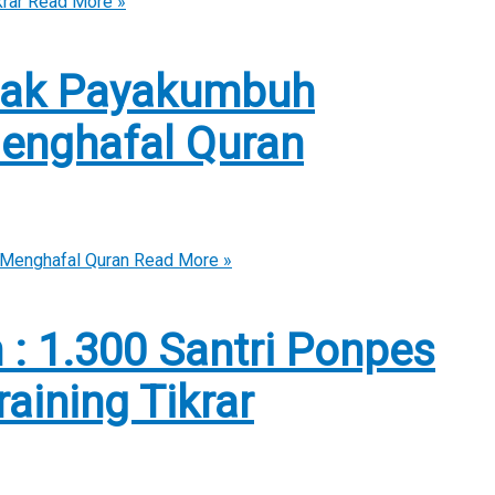
rar
Read More »
guak Payakumbuh
enghafal Quran
 Menghafal Quran
Read More »
: 1.300 Santri Ponpes
aining Tikrar