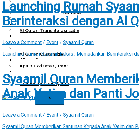
Al Quran Spesial Wanita
Launching Rumah Syaam
Al Quran Spesial Wanita Azalia
Al Quran Terjemah Per Kata
Berinteraksi dengan Al 
Al Quran Tilawah
Mushaf Tilawah Quba
Al Quran Transliterasi Latin
Kemitraan
Leave a Comment
/
Event
/
Syaamil Quran
Rumah Syaamil
Wholesale & Retail
Launching Rumah Syaamil Bekasi, Memudahkan Berinteraksi de
Al Quran Customize
Wisata Quran
Apa itu Wisata Quran?
Pelatihan Kequranan
Syaamil Quran Memberi
Apa itu Pelatihan Quran?
Trainer Syaamil Quran
Anak Yatim dan Panti 
X
Leave a Comment
/
Event
/
Syaamil Quran
Syaamil Quran Memberikan Santunan Kepada Anak Yatim dan P