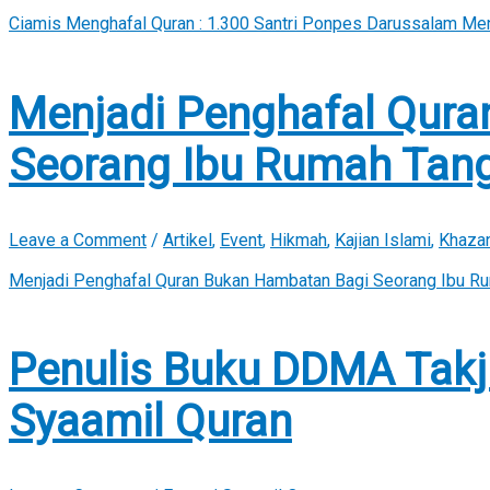
Ciamis Menghafal Quran : 1.300 Santri Ponpes Darussalam Mengi
Menjadi Penghafal Qura
Seorang Ibu Rumah Tan
Leave a Comment
/
Artikel
,
Event
,
Hikmah
,
Kajian Islami
,
Khaza
Menjadi Penghafal Quran Bukan Hambatan Bagi Seorang Ibu R
Penulis Buku DDMA Takj
Syaamil Quran