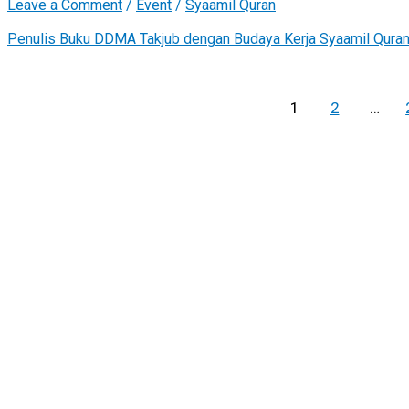
Leave a Comment
/
Event
/
Syaamil Quran
Penulis Buku DDMA Takjub dengan Budaya Kerja Syaamil Qura
1
2
…