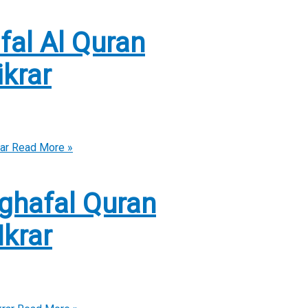
fal Al Quran
krar
ar
Read More »
ghafal Quran
krar