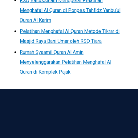
RSQ Baitussalam Menggelar Pelatihan
Menghafal Al Quran di Ponpes Tahfidz Yanbu’ul
Quran Al Karim
Pelatihan Menghafal Al Quran Metode Tikrar di
Masjid Raya Bani Umar oleh RSQ Tiara
Rumah Syaamil Quran Al Amin
Menyelenggarakan Pelatihan Menghafal Al
Quran di Komplek Pajak