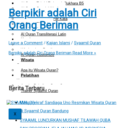
Al Quran Tajwid Terjemah Bukhara B5
Al Quran Spesial Wanita
Berpikir adalah Ciri
Al Quran Spesial Wanita Azalia
Al Quran Terjemah Per Kata
Orang Beriman
Al Quran Tilawah
Mushaf Tilawah Quba
Al Quran Transliterasi Latin
Kemitraan
Leave a Comment
/
Kajian Islami
/
Syaamil Quran
Rumah Syaamil
Wholesale & Retail
Berpikir adalah Ciri Orang Beriman
Read More »
Al Quran Customize
Wisata
Quran
Apa itu Wisata Quran?
Pelatihan
Kequranan
Apa itu Pelatihan Quran?
Berita Terbaru
Trainer Syaamil Quran
Menparekraf Sandiaga Uno Resmikan Wisata Quran
di Syaamil Quran Bandung
X
SYAAMIL LUNCURKAN MUSHAF TILAWAH QUBA