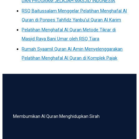
DAN PROGRAM JELAJAH MASJID INDONESIA
RSQ Baitussalam Menggelar Pelatihan Menghafal Al
Quran di Ponpes Tahfidz Yanbu’ul Quran Al Karim
Pelatihan Menghafal Al Quran Metode Tikrar di
Masjid Raya Bani Umar oleh RSQ Tiara
Rumah Syaamil Quran Al Amin Menyelenggarakan
Pelatihan Menghafal Al Quran di Komplek Pajak
Membumikan Al Quran Menghidupkan Sirah