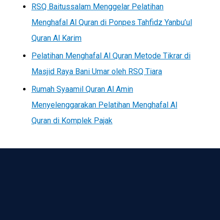
RSQ Baitussalam Menggelar Pelatihan
Menghafal Al Quran di Ponpes Tahfidz Yanbu’ul
Quran Al Karim
Pelatihan Menghafal Al Quran Metode Tikrar di
Masjid Raya Bani Umar oleh RSQ Tiara
Rumah Syaamil Quran Al Amin
Menyelenggarakan Pelatihan Menghafal Al
Quran di Komplek Pajak