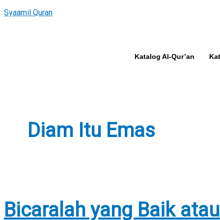
Skip
Bicaralah
Syaamil Quran
to
yang
content
Baik
atau
Diam
Katalog Al-Qur’an
Kat
Diam Itu Emas
Bicaralah yang Baik ata