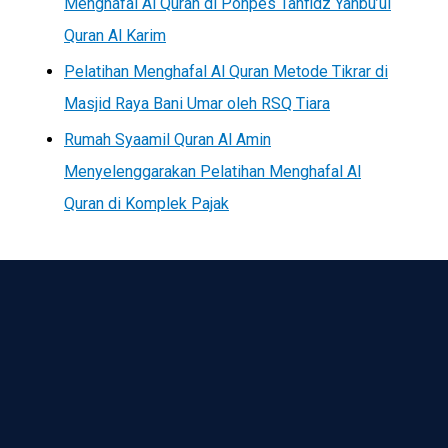
Menghafal Al Quran di Ponpes Tahfidz Yanbu’ul
Quran Al Karim
Pelatihan Menghafal Al Quran Metode Tikrar di
Masjid Raya Bani Umar oleh RSQ Tiara
Rumah Syaamil Quran Al Amin
Menyelenggarakan Pelatihan Menghafal Al
Quran di Komplek Pajak