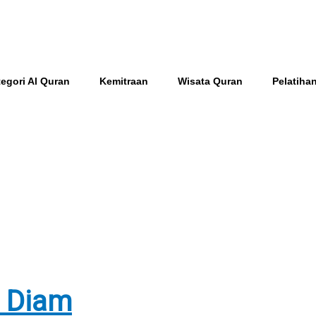
egori Al Quran
Kemitraan
Wisata Quran
Pelatiha
u Diam