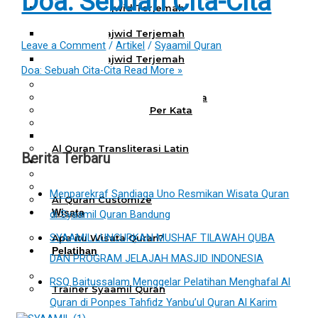
Doa: Sebuah Cita-Cita
Al Quran Tajwid Terjemah
Bukhara A6
Al Quran Tajwid Terjemah
Leave a Comment
/
Artikel
/
Syaamil Quran
Bukhara A5
Al Quran Tajwid Terjemah
Doa: Sebuah Cita-Cita
Read More »
Bukhara B5
Al Quran Spesial Wanita
Al Quran Spesial Wanita Azalia
Al Quran Terjemah Per Kata
Al Quran Tilawah
Mushaf Tilawah Quba
Al Quran Transliterasi Latin
Berita Terbaru
Kemitraan
Rumah Syaamil
Wholesale & Retail
Menparekraf Sandiaga Uno Resmikan Wisata Quran
Al Quran Customize
Wisata
di Syaamil Quran Bandung
Quran
SYAAMIL LUNCURKAN MUSHAF TILAWAH QUBA
Apa itu Wisata Quran?
Pelatihan
DAN PROGRAM JELAJAH MASJID INDONESIA
Kequranan
Apa itu Pelatihan Quran?
RSQ Baitussalam Menggelar Pelatihan Menghafal Al
Trainer Syaamil Quran
Quran di Ponpes Tahfidz Yanbu’ul Quran Al Karim