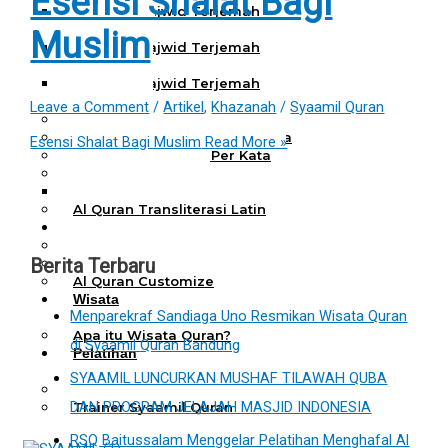
Esensi Shalat Bagi
Al Quran Tajwid Terjemah
Bukhara A6
Muslim
Al Quran Tajwid Terjemah
Bukhara A5
Al Quran Tajwid Terjemah
Bukhara B5
Leave a Comment
/
Artikel
,
Khazanah
/
Syaamil Quran
Al Quran Spesial Wanita
Al Quran Spesial Wanita Azalia
Esensi Shalat Bagi Muslim
Read More »
Al Quran Terjemah Per Kata
Al Quran Tilawah
Mushaf Tilawah Quba
Al Quran Transliterasi Latin
Kemitraan
Rumah Syaamil
Berita Terbaru
Wholesale & Retail
Al Quran Customize
Wisata
Menparekraf Sandiaga Uno Resmikan Wisata Quran
Quran
Apa itu Wisata Quran?
di Syaamil Quran Bandung
Pelatihan
Kequranan
SYAAMIL LUNCURKAN MUSHAF TILAWAH QUBA
Apa itu Pelatihan Quran?
DAN PROGRAM JELAJAH MASJID INDONESIA
Trainer Syaamil Quran
RSQ Baitussalam Menggelar Pelatihan Menghafal Al