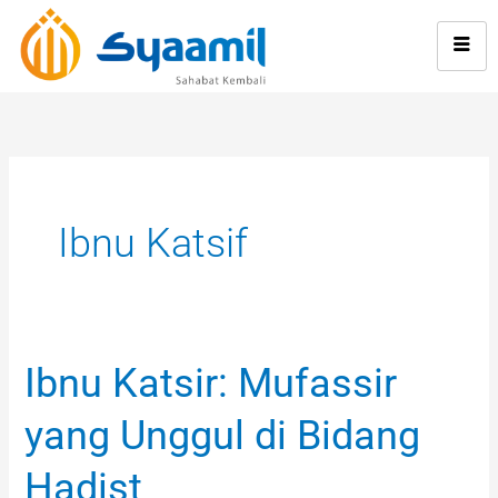
Skip
to
content
Ibnu Katsif
Ibnu Katsir: Mufassir
Ibnu
Katsir:
yang Unggul di Bidang
Mufassir
yang
Hadist
Unggul