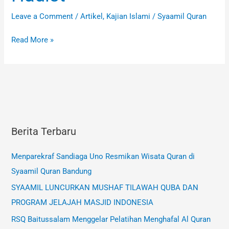
di
Leave a Comment
/
Artikel
,
Kajian Islami
/
Syaamil Quran
Bidang
Hadist
Read More »
Berita Terbaru
Menparekraf Sandiaga Uno Resmikan Wisata Quran di
Syaamil Quran Bandung
SYAAMIL LUNCURKAN MUSHAF TILAWAH QUBA DAN
PROGRAM JELAJAH MASJID INDONESIA
RSQ Baitussalam Menggelar Pelatihan Menghafal Al Quran