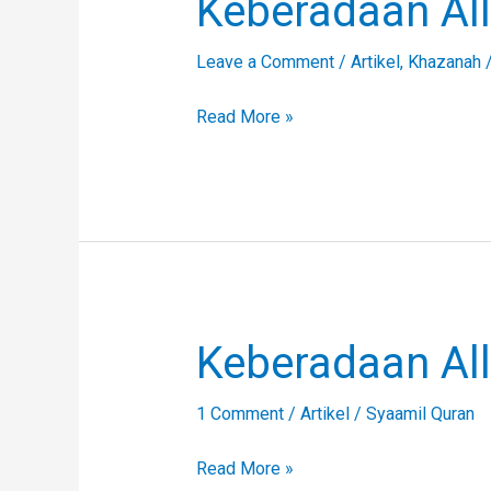
Keberadaan Al
Allah
Leave a Comment
/
Artikel
,
Khazanah
Read More »
Keberadaan Al
Keberadaan
Allah
SWT
1 Comment
/
Artikel
/
Syaamil Quran
Read More »