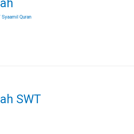
lah
/
Syaamil Quran
lah SWT