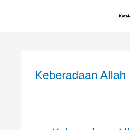
Skip
to
Katal
content
Keberadaan Allah
Keberadaan