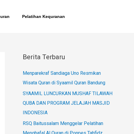
Quran
Pelatihan Kequranan
Berita Terbaru
Menparekraf Sandiaga Uno Resmikan
Wisata Quran di Syaamil Quran Bandung
SYAAMIL LUNCURKAN MUSHAF TILAWAH
QUBA DAN PROGRAM JELAJAH MASJID
INDONESIA
RSQ Baitussalam Menggelar Pelatihan
Menghafal Al Quran di Ponpes Tahfidz