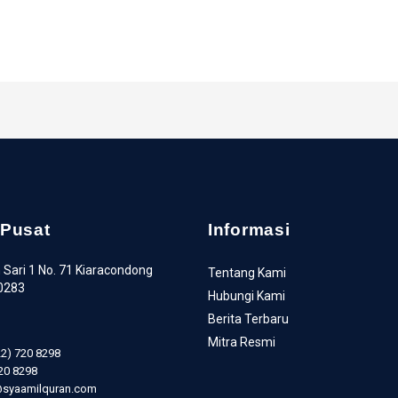
 Pusat
Informasi
 Sari 1 No. 71 Kiaracondong
Tentang Kami
0283
Hubungi Kami
Berita Terbaru
Mitra Resmi
22) 720 8298
720 8298
o@syaamilquran.com