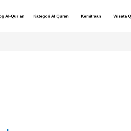
og Al-Qur’an
Kategori Al Quran
Kemitraan
Wisata 