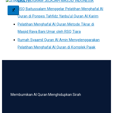
DAN PROGRAM JELAJAH MASJID INDONESIA
RSQ Baitussalam Menggelar Pelatihan Menghafal Al
X
Quran di Ponpes Tahfidz Yanbu’ul Quran Al Karim
Pelatihan Menghafal Al Quran Metode Tikrar di
Masjid Raya Bani Umar oleh RSQ Tiara
Rumah Syaamil Quran Al Amin Menyelenggarakan
Pelatihan Menghafal Al Quran di Komplek Pajak
Membumikan Al Quran Menghidupkan Sirah