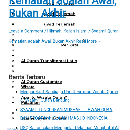
Kematian adalah Awal,
Al Quran Tajwid Terjemah
Bukhara A6
Bukan Akhir
Al Quran Tajwid Terjemah
Bukhara A5
Al Quran Tajwid Terjemah
Bukhara B5
Leave a Comment
/
Hikmah
,
Kajian Islami
/
Syaamil Quran
Al Quran Spesial Wanita
Al Quran Spesial Wanita Azalia
Kematian adalah Awal, Bukan Akhir
Read More »
Al Quran Terjemah Per Kata
Al Quran Tilawah
Mushaf Tilawah Quba
Al Quran Transliterasi Latin
Kemitraan
Rumah Syaamil
Berita Terbaru
Wholesale & Retail
Al Quran Customize
Wisata
Menparekraf Sandiaga Uno Resmikan Wisata Quran
Quran
Apa itu Wisata Quran?
di Syaamil Quran Bandung
Pelatihan
Kequranan
SYAAMIL LUNCURKAN MUSHAF TILAWAH QUBA
Apa itu Pelatihan Quran?
DAN PROGRAM JELAJAH MASJID INDONESIA
Trainer Syaamil Quran
RSQ Baitussalam Menggelar Pelatihan Menghafal Al