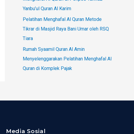
Yanbu’ul Quran Al Karim
Pelatihan Menghafal Al Quran Metode
Tikrar di Masjid Raya Bani Umar oleh RSQ
Tiara
Rumah Syaamil Quran Al Amin
Menyelenggarakan Pelatihan Menghafal Al
Quran di Komplek Pajak
Media Sosial