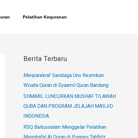
Quran
Pelatihan Kequranan
Berita Terbaru
Menparekraf Sandiaga Uno Resmikan
Wisata Quran di Syaamil Quran Bandung
SYAAMIL LUNCURKAN MUSHAF TILAWAH
QUBA DAN PROGRAM JELAJAH MASJID
INDONESIA
RSQ Baitussalam Menggelar Pelatihan
Menghafal Al Quran di Ponpes Tahfidz