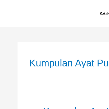
Skip
to
Katal
content
Kumpulan Ayat P
Kumpulan