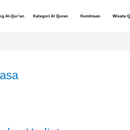
og Al-Qur’an
Kategori Al Quran
Kemitraan
Wisata 
uasa