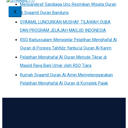
Menparekraf Sandiaga Uno Resmikan Wisata Quran
X
di Syaamil Quran Bandung
SYAAMIL LUNCURKAN MUSHAF TILAWAH QUBA
DAN PROGRAM JELAJAH MASJID INDONESIA
RSQ Baitussalam Menggelar Pelatihan Menghafal Al
Quran di Ponpes Tahfidz Yanbu’ul Quran Al Karim
Pelatihan Menghafal Al Quran Metode Tikrar di
Masjid Raya Bani Umar oleh RSQ Tiara
Rumah Syaamil Quran Al Amin Menyelenggarakan
Pelatihan Menghafal Al Quran di Komplek Pajak