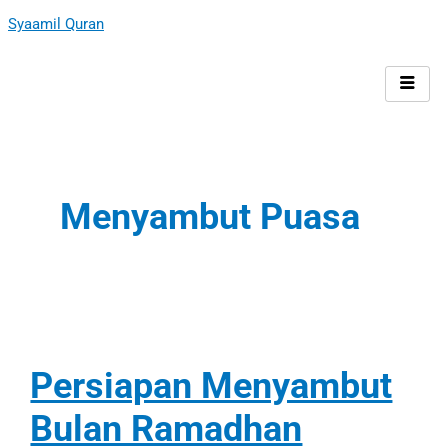
Skip
Persiapan
Syaamil Quran
to
Menyambut
content
Bulan
Ramadhan
Menyambut Puasa
Persiapan Menyambut
Bulan Ramadhan