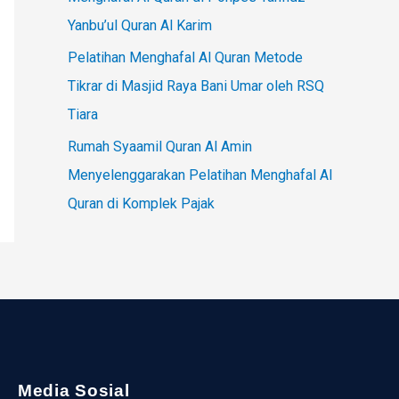
Yanbu’ul Quran Al Karim
Pelatihan Menghafal Al Quran Metode
Tikrar di Masjid Raya Bani Umar oleh RSQ
Tiara
Rumah Syaamil Quran Al Amin
Menyelenggarakan Pelatihan Menghafal Al
Quran di Komplek Pajak
Media Sosial