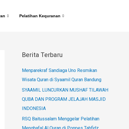
ran
Pelatihan Kequranan
Berita Terbaru
Menparekraf Sandiaga Uno Resmikan
Wisata Quran di Syaamil Quran Bandung
SYAAMIL LUNCURKAN MUSHAF TILAWAH
QUBA DAN PROGRAM JELAJAH MASJID
INDONESIA
RSQ Baitussalam Menggelar Pelatihan
Menghafal Al Quran di Ponpes Tahfidz