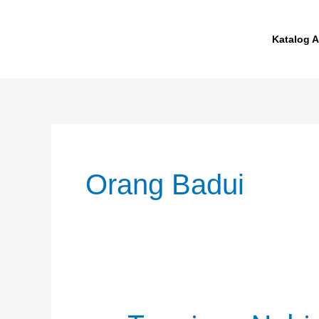
Skip
to
Katalog A
content
Orang Badui
Tangisan