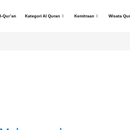
l-Qur’an
Kategori Al Quran
Kemitraan
Wisata Qu