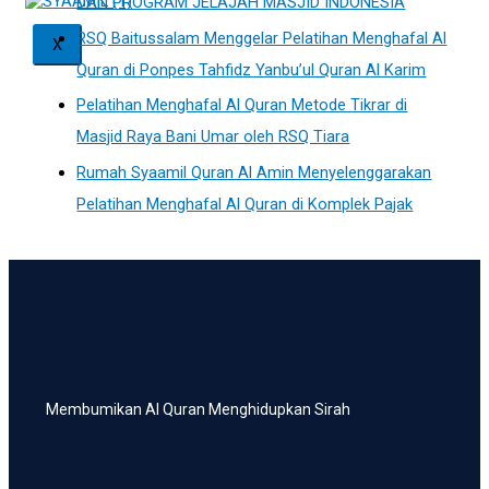
DAN PROGRAM JELAJAH MASJID INDONESIA
RSQ Baitussalam Menggelar Pelatihan Menghafal Al
X
Quran di Ponpes Tahfidz Yanbu’ul Quran Al Karim
Pelatihan Menghafal Al Quran Metode Tikrar di
Masjid Raya Bani Umar oleh RSQ Tiara
Rumah Syaamil Quran Al Amin Menyelenggarakan
Pelatihan Menghafal Al Quran di Komplek Pajak
Membumikan Al Quran Menghidupkan Sirah