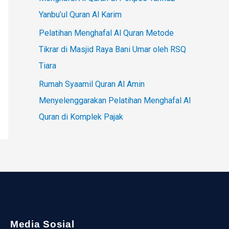
Yanbu’ul Quran Al Karim
Pelatihan Menghafal Al Quran Metode
Tikrar di Masjid Raya Bani Umar oleh RSQ
Tiara
Rumah Syaamil Quran Al Amin
Menyelenggarakan Pelatihan Menghafal Al
Quran di Komplek Pajak
Media Sosial