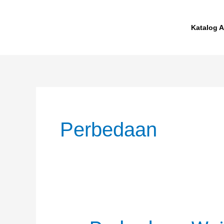
Skip
to
Katalog A
content
Perbedaan
Perbedaan