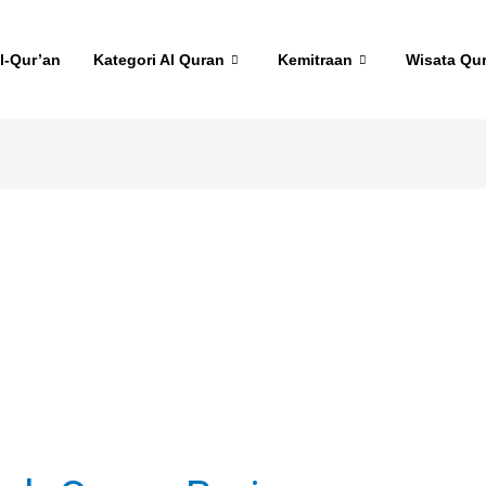
l-Qur’an
Kategori Al Quran
Kemitraan
Wisata Qu