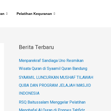
ran
Pelatihan Kequranan
Berita Terbaru
Menparekraf Sandiaga Uno Resmikan
Wisata Quran di Syaamil Quran Bandung
SYAAMIL LUNCURKAN MUSHAF TILAWAH
QUBA DAN PROGRAM JELAJAH MASJID
INDONESIA
RSQ Baitussalam Menggelar Pelatihan
Menghafal Al Quran di Ponpes Tahfidz