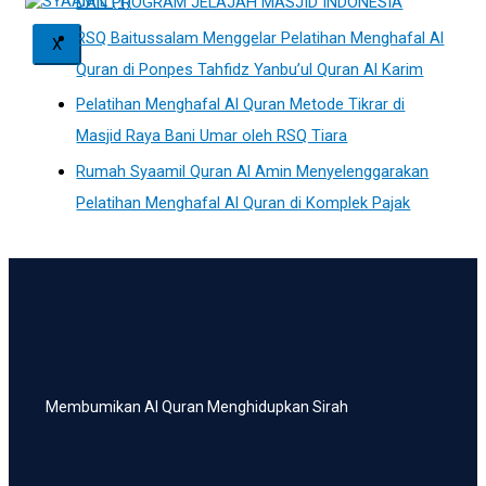
DAN PROGRAM JELAJAH MASJID INDONESIA
RSQ Baitussalam Menggelar Pelatihan Menghafal Al
X
Quran di Ponpes Tahfidz Yanbu’ul Quran Al Karim
Pelatihan Menghafal Al Quran Metode Tikrar di
Masjid Raya Bani Umar oleh RSQ Tiara
Rumah Syaamil Quran Al Amin Menyelenggarakan
Pelatihan Menghafal Al Quran di Komplek Pajak
Membumikan Al Quran Menghidupkan Sirah