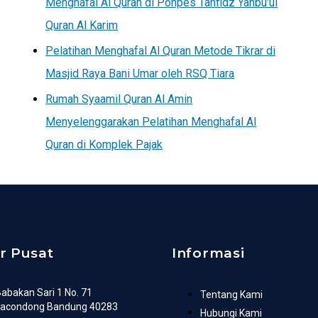
Menghafal Al Quran di Ponpes Tahfidz Yanbu’ul
Quran Al Karim
Pelatihan Menghafal Al Quran Metode Tikrar di
Masjid Raya Bani Umar oleh RSQ Tiara
Rumah Syaamil Quran Al Amin
Menyelenggarakan Pelatihan Menghafal Al
Quran di Komplek Pajak
r Pusat
Informasi
 Babakan Sari 1 No. 71
Tentang Kami
racondong Bandung 40283
Hubungi Kami