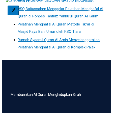
DAN PROGRAM JELAJAH MASJID INDONESIA
RSQ Baitussalam Menggelar Pelatihan Menghafal Al
X
Quran di Ponpes Tahfidz Yanbu’ul Quran Al Karim
Pelatihan Menghafal Al Quran Metode Tikrar di
Masjid Raya Bani Umar oleh RSQ Tiara
Rumah Syaamil Quran Al Amin Menyelenggarakan
Pelatihan Menghafal Al Quran di Komplek Pajak
Membumikan Al Quran Menghidupkan Sirah