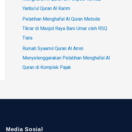
Yanbu’ul Quran Al Karim
Pelatihan Menghafal Al Quran Metode
Tikrar di Masjid Raya Bani Umar oleh RSQ
Tiara
Rumah Syaamil Quran Al Amin
Menyelenggarakan Pelatihan Menghafal Al
Quran di Komplek Pajak
Media Sosial