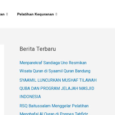
ran
Pelatihan Kequranan
Berita Terbaru
Menparekraf Sandiaga Uno Resmikan
Wisata Quran di Syaamil Quran Bandung
SYAAMIL LUNCURKAN MUSHAF TILAWAH
QUBA DAN PROGRAM JELAJAH MASJID
INDONESIA
RSQ Baitussalam Menggelar Pelatihan
Menghafal Al Quran di Ponpes Tahfidz