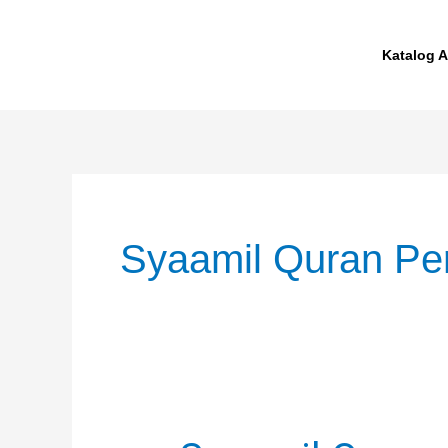
Skip
to
Katalog A
content
Syaamil Quran Pe
Syaamil