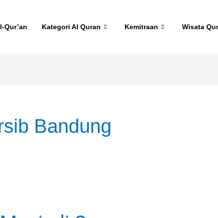
l-Qur’an
Kategori Al Quran
Kemitraan
Wisata Qu
rsib Bandung