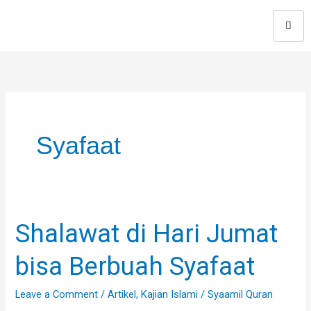
Skip
to
content
Syafaat
Shalawat di Hari Jumat
Shalawat
di
bisa Berbuah Syafaat
Hari
Jumat
Leave a Comment
/
Artikel
,
Kajian Islami
/
Syaamil Quran
bisa