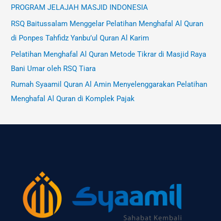
PROGRAM JELAJAH MASJID INDONESIA
RSQ Baitussalam Menggelar Pelatihan Menghafal Al Quran
di Ponpes Tahfidz Yanbu’ul Quran Al Karim
Pelatihan Menghafal Al Quran Metode Tikrar di Masjid Raya
Bani Umar oleh RSQ Tiara
Rumah Syaamil Quran Al Amin Menyelenggarakan Pelatihan
Menghafal Al Quran di Komplek Pajak