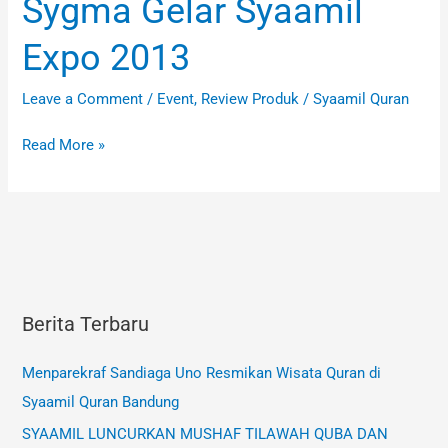
Sygma Gelar Syaamil
Sygma
Gelar
Expo 2013
Syaamil
Expo
Leave a Comment
/
Event
,
Review Produk
/
Syaamil Quran
2013
Read More »
Berita Terbaru
Menparekraf Sandiaga Uno Resmikan Wisata Quran di
Syaamil Quran Bandung
SYAAMIL LUNCURKAN MUSHAF TILAWAH QUBA DAN