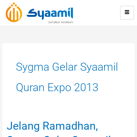
Skip
to
content
Sygma Gelar Syaamil
Quran Expo 2013
Jelang Ramadhan,
Jelang
Ramadhan,