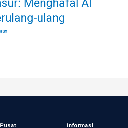
sur: Menghafal Al
rulang-ulang
uran
 Pusat
Informasi