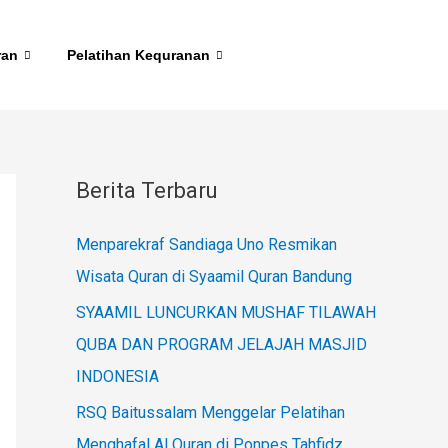
ran
Pelatihan Kequranan
Berita Terbaru
Menparekraf Sandiaga Uno Resmikan
Wisata Quran di Syaamil Quran Bandung
SYAAMIL LUNCURKAN MUSHAF TILAWAH
QUBA DAN PROGRAM JELAJAH MASJID
INDONESIA
RSQ Baitussalam Menggelar Pelatihan
Menghafal Al Quran di Ponpes Tahfidz