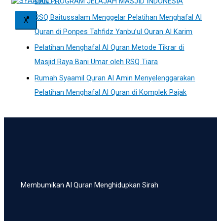
DAN PROGRAM JELAJAH MASJID INDONESIA
RSQ Baitussalam Menggelar Pelatihan Menghafal Al
X
Quran di Ponpes Tahfidz Yanbu’ul Quran Al Karim
Pelatihan Menghafal Al Quran Metode Tikrar di
Masjid Raya Bani Umar oleh RSQ Tiara
Rumah Syaamil Quran Al Amin Menyelenggarakan
Pelatihan Menghafal Al Quran di Komplek Pajak
Membumikan Al Quran Menghidupkan Sirah