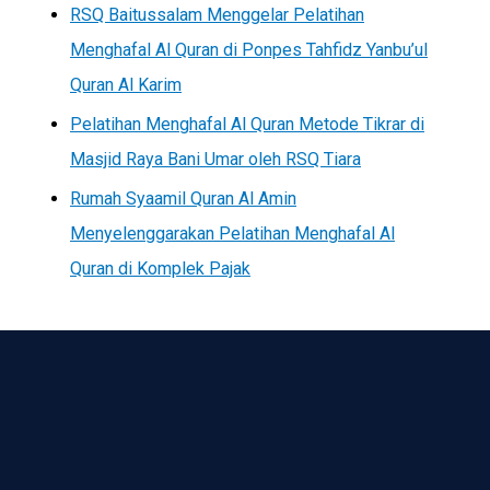
RSQ Baitussalam Menggelar Pelatihan
Menghafal Al Quran di Ponpes Tahfidz Yanbu’ul
Quran Al Karim
Pelatihan Menghafal Al Quran Metode Tikrar di
Masjid Raya Bani Umar oleh RSQ Tiara
Rumah Syaamil Quran Al Amin
Menyelenggarakan Pelatihan Menghafal Al
Quran di Komplek Pajak