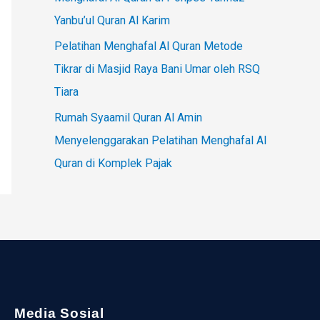
Yanbu’ul Quran Al Karim
Pelatihan Menghafal Al Quran Metode
Tikrar di Masjid Raya Bani Umar oleh RSQ
Tiara
Rumah Syaamil Quran Al Amin
Menyelenggarakan Pelatihan Menghafal Al
Quran di Komplek Pajak
Media Sosial