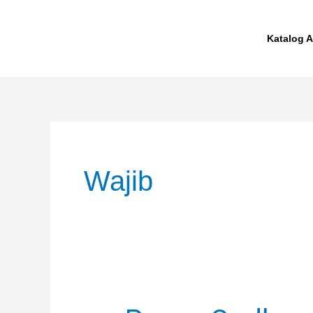
Skip
to
Katalog A
content
Wajib
Puasa