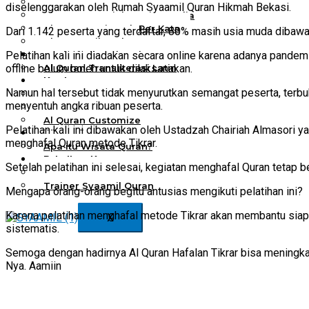
Al Quran Spesial Wanita
diselenggarakan oleh Rumah Syaamil Quran Hikmah Bekasi.
Al Quran Spesial Wanita Azalia
Al Quran Terjemah Per Kata
Dari 1.142 peserta yang terdaftar, 80% masih usia muda dibawa
Al Quran Tilawah
Pelatihan kali ini diadakan secara online karena adanya pandemi
Mushaf Tilawah Quba
offline belum boleh untuk dilaksanakan.
Al Quran Transliterasi Latin
Kemitraan
Namun hal tersebut tidak menyurutkan semangat peserta, terbu
Rumah Syaamil
menyentuh angka ribuan peserta.
Wholesale & Retail
Al Quran Customize
Pelatihan kali ini dibawakan oleh Ustadzah Chairiah Almasori y
Wisata Quran
menghafal Quran metode Tikrar.
Apa itu Wisata Quran?
Pelatihan Kequranan
Setelah pelatihan ini selesai, kegiatan menghafal Quran tetap be
Apa itu Pelatihan Quran?
Trainer Syaamil Quran
Mengapa orang-orang begitu antusias mengikuti pelatihan ini?
Karena pelatihan menghafal metode Tikrar akan membantu siap
X
sistematis.
Semoga dengan hadirnya Al Quran Hafalan Tikrar bisa meningka
Nya. Aamiin