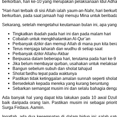
berkorban, hari ke-10 yang merupakan pelaksanaan Idul Adh
“Hari-hari terbaik di sisi Allah ialah yaum-an-Nahr, hari berku
berkurban, pada saat jamaah haji menuju Mina untuk beribad
Sekarang, setelah mengetahui keutamaan bulan ini, apa yang
Tingkatkan ibadah pada hari ini dan pada malam hari
Cobalah untuk mengkhatamkan Al-Qur’an
Perbanyak dzikir dan memuji Allah di mana pun kita ber
Terus menjaga taharah dan wudhu di setiap saat
Perbanyak dzikir Allahu-Akbar
Berpuasa dalam beberapa hari, terutama pada hari ke-9 D
Jika belum membayar qurban, usahakan untuk melaksa
Bangun sebelum subuh dan sholat tahajud
Sholat fardhu tepat pada waktunya
Pastikan tidak ketinggalan amalan sunnah seperti shola
Bersedekah kepada mereka yang kurang beruntung
Sebarkan semangat musim ini dan selalu bahagia denga
Ada banyak hal yang dapat kita lakukan pada 10 awal Dzulhij
baik daripada orang lain. Pastikan musim ini sebagai prio
Surga Firdaus. Aamiin.
Ingatlah, ada dua kesempatan di dalam hidup ini: salah satu