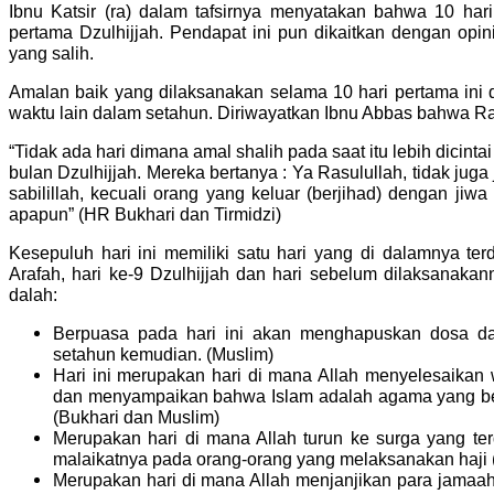
Ibnu Katsir (ra) dalam tafsirnya menyatakan bahwa 10 hari
pertama Dzulhijjah. Pendapat ini pun dikaitkan dengan opin
yang salih.
Amalan baik yang dilaksanakan selama 10 hari pertama ini d
waktu lain dalam setahun. Diriwayatkan Ibnu Abbas bahwa R
“Tidak ada hari dimana amal shalih pada saat itu lebih dicintai 
bulan Dzulhijjah. Mereka bertanya : Ya Rasulullah, tidak juga j
sabilillah, kecuali orang yang keluar (berjihad) dengan ji
apapun” (HR Bukhari dan Tirmidzi)
Kesepuluh hari ini memiliki satu hari yang di dalamnya ter
Arafah, hari ke-9 Dzulhijjah dan hari sebelum dilaksanakan
dalah:
Berpuasa pada hari ini akan menghapuskan dosa da
setahun kemudian. (Muslim)
Hari ini merupakan hari di mana Allah menyelesaikan
dan menyampaikan bahwa Islam adalah agama yang benar
(Bukhari dan Muslim)
Merupakan hari di mana Allah turun ke surga yang t
malaikatnya pada orang-orang yang melaksanakan haji 
Merupakan hari di mana Allah menjanjikan para jamaa