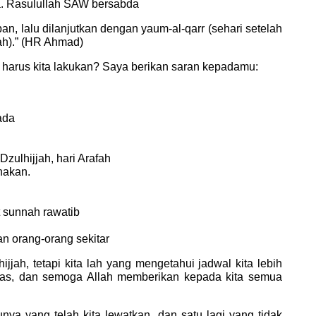
a. Rasulullah SAW bersabda
rban, lalu dilanjutkan dengan yaum-al-qarr (sehari setelah
ah).” (HR Ahmad)
 harus kita lakukan? Saya berikan saran kepadamu:
ada
zulhijjah, hari Arafah
nakan.
t sunnah rawatib
n orang-orang sekitar
jah, tetapi kita lah yang mengetahui jadwal kita lebih
ritas, dan semoga Allah memberikan kepada kita semua
nya yang telah kita lewatkan, dan satu lagi yang tidak