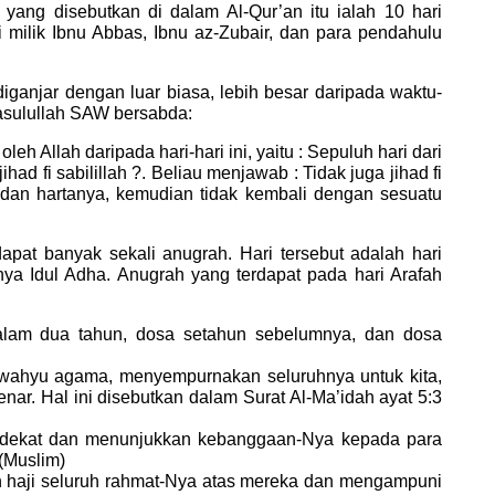
 yang disebutkan di dalam Al-Qur’an itu ialah 10 hari
i milik Ibnu Abbas, Ibnu az-Zubair, dan para pendahulu
iganjar dengan luar biasa, lebih besar daripada waktu-
asulullah SAW bersabda:
oleh Allah daripada hari-hari ini, yaitu : Sepuluh hari dari
ihad fi sabilillah ?. Beliau menjawab : Tidak juga jihad fi
wa dan hartanya, kemudian tidak kembali dengan sesuatu
dapat banyak sekali anugrah. Hari tersebut adalah hari
nya Idul Adha. Anugrah yang terdapat pada hari Arafah
lam dua tahun, dosa setahun sebelumnya, dan dosa
 wahyu agama, menyempurnakan seluruhnya untuk kita,
. Hal ini disebutkan dalam Surat Al-Ma’idah ayat 5:3
erdekat dan menunjukkan kebanggaan-Nya kepada para
(Muslim)
h haji seluruh rahmat-Nya atas mereka dan mengampuni