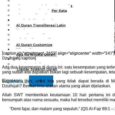
Al Quran Spesial Wanita
Al Quran Spesial Wanita Azalia
Al Quran Terjemah Per Kata
Al Quran Tilawah
Mushaf Tilawah Quba
Al Quran Transliterasi Latin
Kemitraan
Rumah Syaamil
Wholesale & Retail
Al Quran Customize
Wisata Quran
[caption id="attachment_3653" align="aligncenter" width="341"]
Apa itu Wisata Quran?
Dzulhijjah[/caption]
Pelatihan Kequranan
Apa itu Pelatihan Quran?
Ada dua kesempatan di dunia ini: satu kesempatan yang terlew
Trainer Syaamil Quran
yang sudah kita dapatkan bukan lagi sebuah kesempatan, tetap
X
Bagaimana pun, untuk kita yang tidak dapat berada di 
Dzulhijah? Berikut lima alasan utama yang akan dijelaskan.
Allah SWT memberikan keutamaan 10 hari pertama ini d
bersumpah atas nama sesuatu, maka hal tersebut memiliki mak
“Demi fajar, dan malam yang sepuluh.” (QS Al-Fajr 89:1 – 