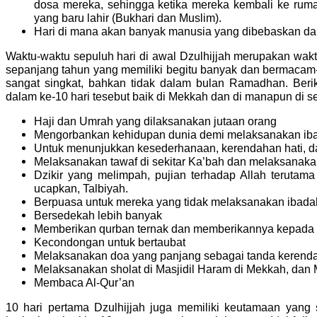
dosa mereka, sehingga ketika mereka kembali ke ruma
yang baru lahir (Bukhari dan Muslim).
Hari di mana akan banyak manusia yang dibebaskan dar
Waktu-waktu sepuluh hari di awal Dzulhijjah merupakan waktu
sepanjang tahun yang memiliki begitu banyak dan bermacam
sangat singkat, bahkan tidak dalam bulan Ramadhan. Berik
dalam ke-10 hari tesebut baik di Mekkah dan di manapun di se
Haji dan Umrah yang dilaksanakan jutaan orang
Mengorbankan kehidupan dunia demi melaksanakan iba
Untuk menunjukkan kesederhanaan, kerendahan hati, da
Melaksanakan tawaf di sekitar Ka’bah dan melaksanakan
Dzikir yang melimpah, pujian terhadap Allah terutama t
ucapkan, Talbiyah.
Berpuasa untuk mereka yang tidak melaksanakan ibadah
Bersedekah lebih banyak
Memberikan qurban ternak dan memberikannya kepada f
Kecondongan untuk bertaubat
Melaksanakan doa yang panjang sebagai tanda kerenda
Melaksanakan sholat di Masjidil Haram di Mekkah, dan
Membaca Al-Qur’an
10 hari pertama Dzulhijjah juga memiliki keutamaan yang 