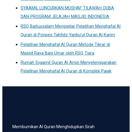
SYAAMIL LUNCURKAN MUSHAF TILAWAH QUBA
DAN PROGRAM JELAJAH MASJID INDONESIA
RSQ Baitussalam Menggelar Pelatihan Menghafal Al
Quran di Ponpes Tahfidz Yanbu’ul Quran Al Karim
Pelatihan Menghafal Al Quran Metode Tikrar di
Masjid Raya Bani Umar oleh RSQ Tiara
Rumah Syaamil Quran Al Amin Menyelenggarakan
Pelatihan Menghafal Al Quran di Komplek Pajak
Membumikan Al Quran Menghidupkan Sirah