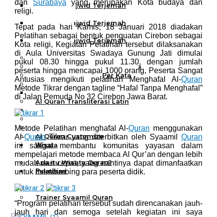
dan
Surabaya
yang merupakan Kota budaya dan
Al Quran Tajwid Terjemah
religi.
Bukhara A6
Al Quran Tajwid Terjemah
Tepat pada hari Kamis, 18 Januari 2018 diadakan
Bukhara A5
Pelatihan sebagai bentuk penguatan Cirebon sebagai
Al Quran Tajwid Terjemah
Kota religi, Kegiatan Pelatihan tersebut dilaksanakan
Bukhara B5
di Aula Universitas Swadaya Gunung Jati dimulai
Al Quran Spesial Wanita
pukul 08.30 hingga pukul 11.30, dengan jumlah
Al Quran Spesial Wanita Azalia
peserta hingga mencapai 1000 orang, Peserta Sangat
Al Quran Terjemah Per Kata
Antusias mengikuti pelatihan Menghafal Al-
Quran
Al Quran Tilawah
Metode Tikrar dengan tagline “Hafal Tanpa Menghafal”
Mushaf Tilawah Quba
di Jalan Pemuda No 32 Cirebon Jawa Barat.
Al Quran Transliterasi Latin
Kemitraan
Rumah Syaamil
Wholesale & Retail
Metode Pelatihan menghafal Al-
Quran
menggunakan
Al Quran Customize
Al-
Quran
Tikrar yang diterbitkan oleh Syaamil
Quran
Wisata
ini sangat membantu komunitas yayasan dalam
Quran
mempelajari metode membaca Al Qur’an dengan lebih
Apa itu Wisata Quran?
mudah dan cepat, yang nantinya dapat dimanfaatkan
Pelatihan
untuk membimbing para peserta didik.
Kequranan
Apa itu Pelatihan Quran?
Trainer Syaamil Quran
“Program pelatihan tersebut sudah direncanakan jauh-
jauh hari dan semoga setelah kegiatan ini saya