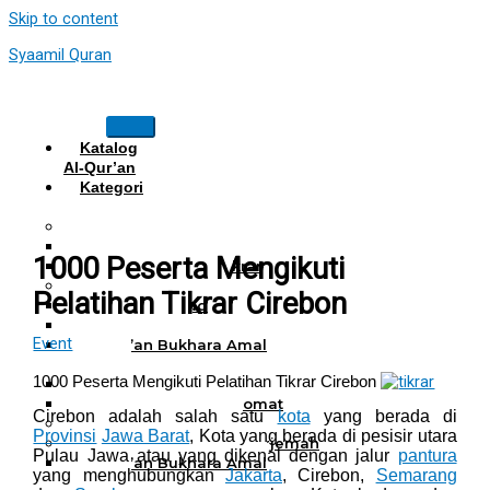
Skip to content
Syaamil Quran
Katalog
Al-Qur’an
Kategori
Al Quran
Al Quran Hafalan
Mushaf Hafalan Al Hifz
1000 Peserta Mengikuti
Al Quran Hafalan Tikrar
Al Quran Tematik
Pelatihan Tikrar Cirebon
Mushaf Tahajud
Quran Hijrah
Event
Al-Qur’an Bukhara Amal
Harian
1000 Peserta Mengikuti Pelatihan Tikrar Cirebon
Al Quran Haji Umrah
Mushaf Tilawah Maqomat
Cirebon adalah salah satu
kota
yang berada di
Al Quran Terjemah
Provinsi
Jawa Barat
, Kota yang berada di pesisir utara
Al Quran Tajwid dan Terjemah
Pulau Jawa atau yang dikenal dengan jalur
pantura
Al-Qur’an Bukhara Amal
yang menghubungkan
Jakarta
, Cirebon,
Semarang
Harian