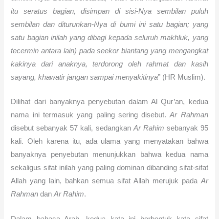
itu seratus bagian, disimpan di sisi-Nya sembilan puluh
sembilan dan diturunkan-Nya di bumi ini satu bagian; yang
satu bagian inilah yang dibagi kepada seluruh makhluk, yang
tecermin antara lain) pada seekor biantang yang mengangkat
kakinya dari anaknya, terdorong oleh rahmat dan kasih
sayang, khawatir jangan sampai menyakitinya
” (HR Muslim).
Dilihat dari banyaknya penyebutan dalam Al Qur’an, kedua
nama ini termasuk yang paling sering disebut.
Ar Rahman
disebut sebanyak 57 kali, sedangkan
Ar Rahim
sebanyak 95
kali. Oleh karena itu, ada ulama yang menyatakan bahwa
banyaknya penyebutan menunjukkan bahwa kedua nama
sekaligus sifat inilah yang paling dominan dibanding sifat-sifat
Allah yang lain, bahkan semua sifat Allah merujuk pada
Ar
Rahman
dan
Ar Rahim
.
Dalam bahasa Arab, kedua kata ini berbentuk kata sifat