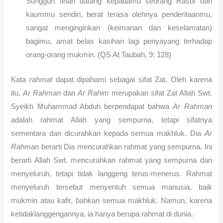
Sungguh telah datang kepadamu seorang Rasul dari
kaummu sendiri, berat terasa olehnya penderitaanmu,
sangat menginginkan (keimanan dan keselamatan)
bagimu, amat belas kasihan lagi penyayang terhadap
orang-orang mukmin. (QS At Taubah, 9: 128)
Kata
rahmat
dapat dipahami sebagai sifat Zat. Oleh karena
itu,
Ar Rahman
dan
Ar Rahim
merupakan sifat Zat Allah Swt.
Syeikh Muhammad Abduh berpendapat bahwa
Ar Rahman
adalah rahmat Allah yang sempurna, tetapi sifatnya
sementara dan dicurahkan kepada semua makhluk. Dia
Ar
Rahman
berarti Dia mencurahkan rahmat yang sempurna. Ini
berarti Allah Swt. mencurahkan rahmat yang sempurna dan
menyeluruh, tetapi tidak langgeng terus-menerus. Rahmat
menyeluruh tersebut menyentuh semua manusia, baik
mukmin atau kafir, bahkan semua makhluk. Namun, karena
ketidaklanggengannya, ia hanya berupa rahmat di dunia.