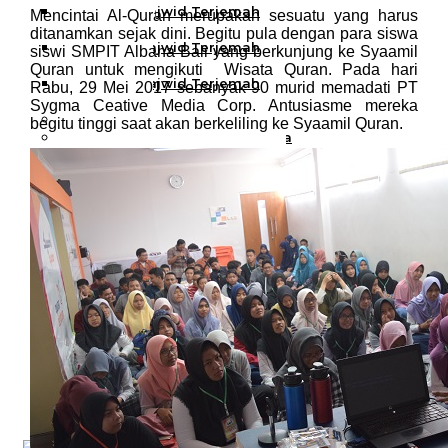
Al Quran Tajwid Terjemah
Mencintai Al-Quran merupakan sesuatu yang harus
Bukhara A6
ditanamkan sejak dini. Begitu pula dengan para siswa
Al Quran Tajwid Terjemah
siswi SMPIT Albana Bali yang berkunjung ke Syaamil
Bukhara A5
Quran untuk mengikuti Wisata Quran. Pada hari
Al Quran Tajwid Terjemah
Rabu, 29 Mei 2017 sebanyak 90 murid memadati PT
Bukhara B5
Sygma Ceative Media Corp. Antusiasme mereka
Al Quran Spesial Wanita
begitu tinggi saat akan berkeliling ke Syaamil Quran.
Al Quran Spesial Wanita Azalia
Al Quran Terjemah Per Kata
Al Quran Tilawah
Mushaf Tilawah Quba
Al Quran Transliterasi Latin
Kemitraan
Rumah Syaamil
Wholesale & Retail
Al Quran Customize
Wisata
Quran
Apa itu Wisata Quran?
Pelatihan
Kequranan
Apa itu Pelatihan Quran?
Trainer Syaamil Quran