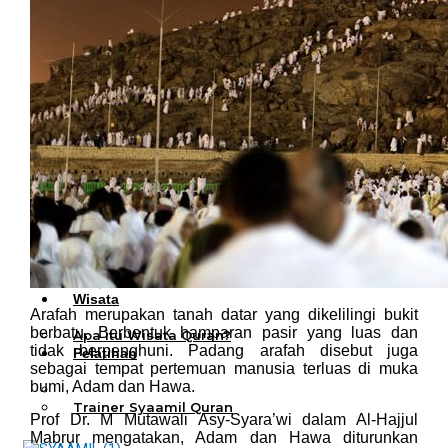
Al Quran Tajwid Terjemah
Bukhara A6
Al Quran Tajwid Terjemah
Bukhara A5
Al Quran Tajwid Terjemah
Bukhara B5
Al Quran Spesial Wanita
Al Quran Spesial Wanita Azalia
Al Quran Terjemah Per Kata
Al Quran Tilawah
Mushaf Tilawah Quba
Al Quran Transliterasi Latin
Kemitraan
Rumah Syaamil
Wholesale & Retail
Al Quran Customize
Wisata
Arafah merupakan tanah datar yang dikelilingi bukit
Quran
berbatu. Berbentuk hamparan pasir yang luas dan
Apa itu Wisata Quran?
tidak berpenghuni. Padang arafah disebut juga
Pelatihan
sebagai tempat pertemuan manusia terluas di muka
Kequranan
bumi, Adam dan Hawa.
Apa itu Pelatihan Quran?
Trainer Syaamil Quran
Prof Dr. M Mutawali Asy-Syara’wi dalam Al-Hajjul
Mabrur mengatakan, Adam dan Hawa diturunkan