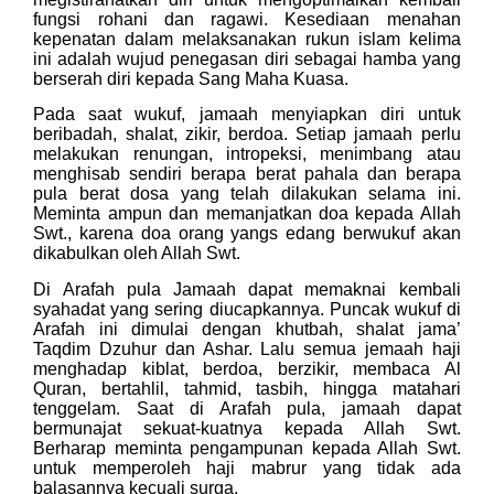
fungsi rohani dan ragawi. Kesediaan menahan
kepenatan dalam melaksanakan rukun islam kelima
ini adalah wujud penegasan diri sebagai hamba yang
berserah diri kepada Sang Maha Kuasa.
Pada saat wukuf, jamaah menyiapkan diri untuk
beribadah, shalat, zikir, berdoa. Setiap jamaah perlu
melakukan renungan, intropeksi, menimbang atau
menghisab sendiri berapa berat pahala dan berapa
pula berat dosa yang telah dilakukan selama ini.
Meminta ampun dan memanjatkan doa kepada Allah
Swt., karena doa orang yangs edang berwukuf akan
dikabulkan oleh Allah Swt.
Di Arafah pula Jamaah dapat memaknai kembali
syahadat yang sering diucapkannya. Puncak wukuf di
Arafah ini dimulai dengan khutbah, shalat jama’
Taqdim Dzuhur dan Ashar. Lalu semua jemaah haji
menghadap kiblat, berdoa, berzikir, membaca Al
Quran, bertahlil, tahmid, tasbih, hingga matahari
tenggelam. Saat di Arafah pula, jamaah dapat
bermunajat sekuat-kuatnya kepada Allah Swt.
Berharap meminta pengampunan kepada Allah Swt.
untuk memperoleh haji mabrur yang tidak ada
balasannya kecuali surga.