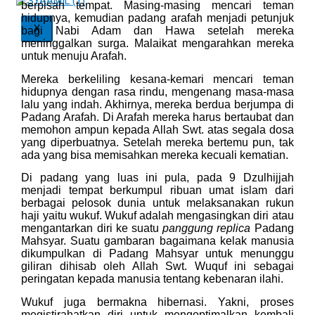
berpisah tempat. Masing-masing mencari teman
hidupnya, kemudian padang arafah menjadi petunjuk
X
bagi Nabi Adam dan Hawa setelah mereka
meninggalkan surga. Malaikat mengarahkan mereka
untuk menuju Arafah.
Mereka berkeliling kesana-kemari mencari teman
hidupnya dengan rasa rindu, mengenang masa-masa
lalu yang indah. Akhirnya, mereka berdua berjumpa di
Padang Arafah. Di Arafah mereka harus bertaubat dan
memohon ampun kepada Allah Swt. atas segala dosa
yang diperbuatnya. Setelah mereka bertemu pun, tak
ada yang bisa memisahkan mereka kecuali kematian.
Di padang yang luas ini pula, pada 9 Dzulhijjah
menjadi tempat berkumpul ribuan umat islam dari
berbagai pelosok dunia untuk melaksanakan rukun
haji yaitu wukuf. Wukuf adalah mengasingkan diri atau
mengantarkan diri ke suatu
panggung replica
Padang
Mahsyar. Suatu gambaran bagaimana kelak manusia
dikumpulkan di Padang Mahsyar untuk menunggu
giliran dihisab oleh Allah Swt. Wuquf ini sebagai
peringatan kepada manusia tentang kebenaran ilahi.
Wukuf juga bermakna hibernasi. Yakni, proses
megistirahatkan diri untuk mengoptimalkan kembali