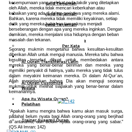
kesempurnaan yang melekat pada takdir yang ditetapkan
Al Quran Tajwid Terjemah
oleh Allah, mereka tidak mencari keberkahan atau
Bukhara A6
kebaikan yang ada di dalam peristiwa yang mereka alami.
Al Quran Tajwid Terjemah
Bahkan, karena mereka tidak memiliki keyakinan, setiap
Bukhara A5
detik yang mereka habiskan tampaknya menjadi
Al Quran Tajwid Terjemah
berseberangan dengan apa yang mereka inginkan. Dengan
Bukhara B5
demikian, mereka menjalani sisa hidupnya dengan beban
Al Quran Spesial Wanita
masalah dan tekanan.
Al Quran Spesial Wanita Azalia
Al Quran Terjemah Per Kata
Seorang mukmin mengetahui bahwa kesulitan-kesulitan
Al Quran Tilawah
diberikan Allah untuk menguji manusia. Mereka tahu bahwa
Mushaf Tilawah Quba
kesulitan tersebut dibuat untuk membedakan antara
Al Quran Transliterasi Latin
mereka yang benar-benar beriman dan mereka yang
Kemitraan
memiliki penyakit di hatinya, yaitu mereka yang tidak tulus
Rumah Syaamil
dalam meyakini keimanan mereka. Di dalam Al-Qur`an,
Wholesale & Retail
Allah menjelaskan bahwa Dia akan menguji seorang
Al Quran Customize
mukmin untuk melihat siapakah yang benar-benar dalam
Wisata
keimanannya.
Quran
Apa itu Wisata Quran?
Pelatihan
Kequranan
“Apakah kamu mengira bahwa kamu akan masuk surga,
Apa itu Pelatihan Quran?
padahal belum nyata bagi Allah orang-orang yang berjihad
Trainer Syaamil Quran
di antaramu, dan belum nyata orang-orang yang sabar.”
(QS Ali Imran: 142)