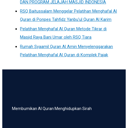
DAN PROGRAM JELAJAH MASJID INDONESIA
RSQ Baitussalam Menggelar Pelatihan Menghafal Al
Quran di Ponpes Tahfidz Yanbu’ul Quran Al Karim
Pelatihan Menghafal Al Quran Metode Tikrar di
Masjid Raya Bani Umar oleh RSQ Tiara
Rumah Syaamil Quran Al Amin Menyelenggarakan
Pelatihan Menghafal Al Quran di Komplek Pajak
Membumikan Al Quran Menghidupkan Sirah