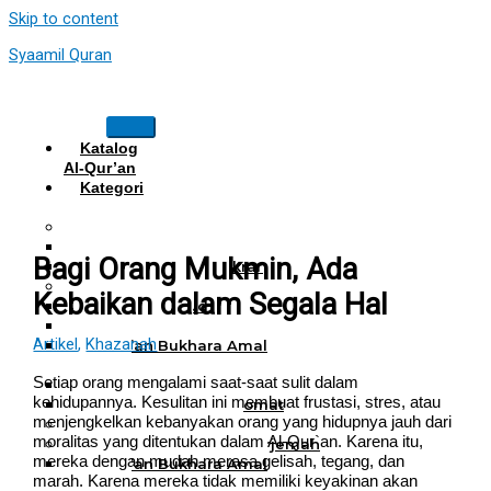
Skip to content
Syaamil Quran
Katalog
Al-Qur’an
Kategori
Al Quran
Al Quran Hafalan
Mushaf Hafalan Al Hifz
Bagi Orang Mukmin, Ada
Al Quran Hafalan Tikrar
Al Quran Tematik
Kebaikan dalam Segala Hal
Mushaf Tahajud
Quran Hijrah
Artikel
,
Khazanah
Al-Qur’an Bukhara Amal
Harian
Setiap orang mengalami saat-saat sulit dalam
Al Quran Haji Umrah
kehidupannya. Kesulitan ini membuat frustasi, stres, atau
Mushaf Tilawah Maqomat
menjengkelkan kebanyakan orang yang hidupnya jauh dari
Al Quran Terjemah
moralitas yang ditentukan dalam Al-Qur`an. Karena itu,
Al Quran Tajwid dan Terjemah
mereka dengan mudah merasa gelisah, tegang, dan
Al-Qur’an Bukhara Amal
marah. Karena mereka tidak memiliki keyakinan akan
Harian