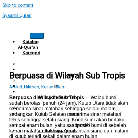
Skip to content
Syaamil Quran
Katalog
Al-Qur’an
Kategori
Al Quran
Al Quran Hafalan
Mushaf Hafalan Al Hifz
Berpuasa di Wilayah Sub Tropis
Al Quran Hafalan Tikrar
Al Quran Tematik
Mushaf Tahajud
Artikel
,
Hikmah
,
Kajian Islami
Quran Hijrah
Al-Qur’an Bukhara Amal
Berpuasa di Wilayah Sub Tropis
– Walau bumi
Harian
sudah berotasi penuh (24 jam), Kutub Utara tidak akan
Al Quran Haji Umrah
menerima sinar matahari sehingga selalu malam,
Mushaf Tilawah Maqomat
sedangkan Kutub Selatan menerima sinar matahari
Al Quran Terjemah
terus sehingga selalu siang. Kondisi ini akan berlaku
Al Quran Tajwid dan Terjemah
sampai enam bulan, yaitu saat posisi bumi di sebelah
Al-Qur’an Bukhara Amal
kanan matahari sehingga pergantian siang dan malam
Harian
di kutub terjadi sekali dalam enam bulan.