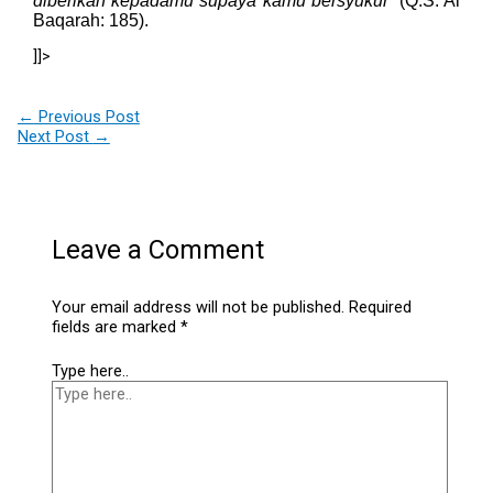
diberikan kepadamu supaya kamu bersyukur
” (Q.S. Al
Baqarah: 185).
]]>
←
Previous Post
Next Post
→
Leave a Comment
Your email address will not be published.
Required
fields are marked
*
Type here..