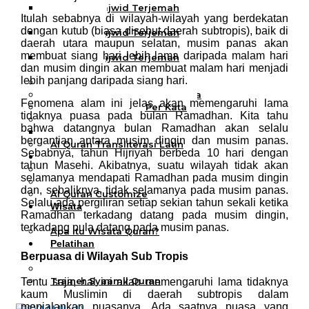
Al Quran Tajwid Terjemah
Itulah sebabnya di wilayah-wilayah yang berdekatan
Bukhara A6
dengan kutub (biasa disebut daerah subtropis), baik di
Al Quran Tajwid Terjemah
daerah utara maupun selatan, musim panas akan
Bukhara A5
membuat siang hari lebih lama daripada malam hari
Al Quran Tajwid Terjemah
dan musim dingin akan membuat malam hari menjadi
Bukhara B5
lebih panjang daripada siang hari.
Al Quran Spesial Wanita
Al Quran Spesial Wanita Azalia
Fenomena alam ini jelas akan memengaruhi lama
Al Quran Terjemah Per Kata
tidaknya puasa pada bulan Ramadhan. Kita tahu
Al Quran Tilawah
bahwa datangnya bulan Ramadhan akan selalu
Mushaf Tilawah Quba
bergantian antara musim dingin dan musim panas.
Al Quran Transliterasi Latin
Sebabnya, tahun Hijriyah berbeda 10 hari dengan
Kemitraan
tahun Masehi. Akibatnya, suatu wilayah tidak akan
Rumah Syaamil
selamanya mendapati Ramadhan pada musim dingin
Wholesale & Retail
dan, sebaliknya, tidak selamanya pada musim panas.
Al Quran Customize
Selalu ada pergiliran setiap sekian tahun sekali ketika
Wisata
Ramadhan terkadang datang pada musim dingin,
Quran
terkadang pula datang pada musim panas.
Apa itu Wisata Quran?
Pelatihan
Kequranan
Berpuasa di Wilayah Sub Tropis
Apa itu Pelatihan Quran?
Trainer Syaamil Quran
Tentu saja, hal ini akan memengaruhi lama tidaknya
kaum Muslimin di daerah subtropis dalam
menjalankan puasanya. Ada saatnya puasa yang