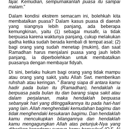
fajar. Kemudian, sempurnakanlah puasa itu sampai
malam
.”
Dalam kondisi ekstrem semacam ini, bolehkah kita
membatalkan puasa? Dalam kasus puasa di daerah
yang siangnya lebih panjang, ada beberapa
kemungkinan, yaitu (1) sebagai musafir, ia tidak
berpuasa karena waktunya panjang, cukup melakukan
qadha ketika sudah berada kembali di tempat asal; (2)
bagi orang yang sudah menetap (mukim), dan saat
Ramadhan harus menjalani puasa yang jauh lebih
panjang, ia diperbolehkan untuk membatalkan
puasanya dengan membayar fidyah.
Di sini, berlaku hukum bagi orang yang tidak mampu
atau orang yang sakit, yaitu Allah Swt. memberikan
ruhshah atau keringan. ”
Barang siapa di antara kamu
hadir pada bulan itu (Ramadhan), hendaklah ia
berpuasa pada bulan itu dan barang siapa sakit atau
dalam perjalanan, maka hendaklah berpuasa
sebanyak hari yang ditinggalkannya itu pada hari-hari
yang lain. Allah menghendaki kemudahan bagimu dan
tidak menghendaki kesukaran bagimu. Dan hendaklah
kamu mencukupkan bilangannya dan hendaklah
kamu mengagungkan Allah atas petunjuk-Nya yang