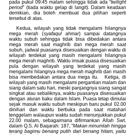
pada pukul 09:45 malam sehingga tidak ada “
twilight
period
” (tiada waktu gelap di langit). Dalam keadaan
demikian, dia boleh membuat dua pilihan seperti
tersebut di atas.
Kedua, wilayah yang tidak mengalami hilangnya
mega merah (
syafaqul ahmar
) sampai datangnya
waktu subuh sehingga tidak bisa dibedakan antara
mega merah saat maghrib dan mega merah saat
subuh, jadwal puasanya disesuaikan dengan waktu di
wilayah terdekat yang masih mengalami hilangnya
mega merah maghrib. Waktu imsak puasa disesuaikan
pula dengan wilayah yang terdekat yang masih
mengalami hilangnya mega merah maghrib dan masih
bisa membedakan antara dua mega itu. Ketiga, di
wilayah yang masih mengalami pergantian malam dan
siang dalam satu hari, meski panjangnya siang sangat
singkat atau sebaliknya, waktu puasanya disesuaikan
dengan aturan baku dalam Islam. Puasa tetap dimulai
sejak masuk waktu subuh meskipun baru pukul 02.00
dinihari dan waktu berbuka pada saat matahari
tenggelam walaupun waktu sudah menunjukkan pukul
22.00 malam, sebagaimana difirmankan Allah Swt.
dalam Q.S. Al Baqarah: 187, ”
Makan minumlah hingga
terang bagimu benang putih dari benang hitam, yaitu