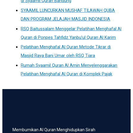
di Syaamil Quran Bandung
SYAAMIL LUNCURKAN MUSHAF TILAWAH QUBA
DAN PROGRAM JELAJAH MASJID INDONESIA
RSQ Baitussalam Menggelar Pelatihan Menghafal Al
Quran di Ponpes Tahfidz Yanbu’ul Quran Al Karim
Pelatihan Menghafal Al Quran Metode Tikrar di
Masjid Raya Bani Umar oleh RSQ Tiara
Rumah Syaamil Quran Al Amin Menyelenggarakan
Pelatihan Menghafal Al Quran di Komplek Pajak
Membumikan Al Quran Menghidupkan Sirah