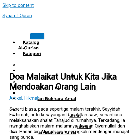
Skip to content
Syaamil Quran
Katalog
Al-Qur’an
Kategori
Al Quran
Al Quran Hafalan
Mushaf Hafalan Al Hifz
Doa Malaikat Untuk Kita Jika
Al Quran Hafalan Tikrar
Al Quran Tematik
Mendoakan Orang Lain
Mushaf Tahajud
Quran Hijrah
Artikel
,
Hikmah
Al-Qur’an Bukhara Amal
Harian
Seperti biasa, pada sepertiga malam terakhir, Sayyidah
Al Quran Haji Umrah
Fathimah, putri kesayangan Rasulullah saw., senantiasa
Mushaf Tilawah Maqomat
melaksanakan shalat Tahajud di rumahnya. Terkadang, ia
Al Quran Terjemah
menghabiskan malam-malamnya dengan Qiyamullail dan
Al Quran Tajwid dan Terjemah
doa. Hasan bin Ali, putranya, seringkali mendengar munajat
Al-Qur’an Bukhara Amal
sang bunda.
Harian