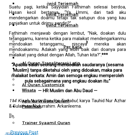
Al Quran Tajwid Terjemah
Suatu pagi, ketika Sayyidah Fathimah selesai berdoa,
Bukhara A6
Hasan kecil bertanya, “Ya Ummi, dari tadi aku
Al Quran Tajwid Terjemah
mendengarkan doamu tetapi tak satupun doa yang kau
Bukhara A5
panjatkan untuk dirimu sendiri?”
Al Quran Tajwid Terjemah
Bukhara B5
Fathimah menjawab dengan lembut, ”Nak, doakan dulu
Al Quran Spesial Wanita
tetanggamu, karena ketika para malaikat mendengarkanmu
Al Quran Spesial Wanita Azalia
mendoakan tetanggamu, niscaya mereka akan
Al Quran Terjemah Per Kata
mendoakanmu. Adakah yang lebih baik dari doanya para
Al Quran Tilawah
malaikat yang dekat dengan Allah, Tuhan kita?”
.***
Mushaf Tilawah Quba
Al Quran Transliterasi Latin
“
Apabila salah seorang mendoakan saudaranya (sesama
Kemitraan
Muslim) tanpa diketahui oleh yang didoakan, maka para
Rumah Syaamil
malaikat berkata: Amin dan semoga engkau memperoleh
Wholesale & Retail
pula sebagaimana yang engkau doakan itu.”
Al Quran Customize
Wisata
— HR Muslim dan Abu Daud —
Quran
114 Kisah Nyata Doa-doa Terkabul,
karya Tauhid Nur Azhar
Apa itu Wisata Quran?
& Sulaiman Abdurrahim. Arkanleema.
Pelatihan
Kequranan
]]>
Apa itu Pelatihan Quran?
Trainer Syaamil Quran
←
Previous Post