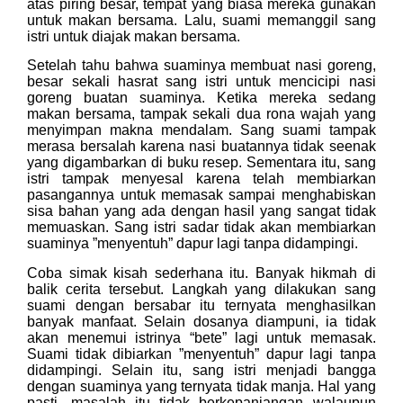
atas piring besar, tempat yang biasa mereka gunakan
untuk makan bersama. Lalu, suami memanggil sang
istri untuk diajak makan bersama.
Setelah tahu bahwa suaminya membuat nasi goreng,
besar sekali hasrat sang istri untuk mencicipi nasi
goreng buatan suaminya. Ketika mereka sedang
makan bersama, tampak sekali dua rona wajah yang
menyimpan makna mendalam. Sang suami tampak
merasa bersalah karena nasi buatannya tidak seenak
yang digambarkan di buku resep. Sementara itu, sang
istri tampak menyesal karena telah membiarkan
pasangannya untuk memasak sampai menghabiskan
sisa bahan yang ada dengan hasil yang sangat tidak
memuaskan. Sang istri sadar tidak akan membiarkan
suaminya ”menyentuh” dapur lagi tanpa didampingi.
Coba simak kisah sederhana itu. Banyak hikmah di
balik cerita tersebut. Langkah yang dilakukan sang
suami dengan bersabar itu ternyata menghasilkan
banyak manfaat. Selain dosanya diampuni, ia tidak
akan menemui istrinya “bete” lagi untuk memasak.
Suami tidak dibiarkan ”menyentuh” dapur lagi tanpa
didampingi. Selain itu, sang istri menjadi bangga
dengan suaminya yang ternyata tidak manja. Hal yang
pasti, masalah itu tidak berkepanjangan walaupun