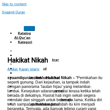
Skip to content
Syaamil Quran
Katalog
Al-Qur’an
Kategori
Al Quran
Al Quran Hafalan
Mushaf Hafalan Al Hifz
Hakikat Nikah
Al Quran Hafalan Tikrar
Al Quran Tematik
Mushaf Tahajud
Artikel
,
Kajian Islami
Quran Hijrah
Al-Qur’an Bukhara Amal
syaamilquran.com – Hakikat Nikah –
“Pernikahan itu
Harian
seperti gunung. Dari kejauhan, ia tampak indah
Al Quran Haji Umrah
dengan panorama ‘lautan hijau’ yang melambai-
Mushaf Tilawah Maqomat
lambai. Kesejukan udaranya mulai terasa ketika telah
Al Quran Terjemah
berada di dekatnya. Hasrat hati ingin sekali segera
Al Quran Tajwid dan Terjemah
mendaki dan singgah untuk beberapa lama. Ketika diri
Al-Qur’an Bukhara Amal
telah sampai, pemandangan indah itu kini menjadi
Harian
beraneka. Ternyata, ada banyak tebing curam yang