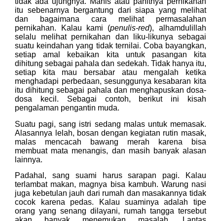
tidak ada ujungnya. Manis atau pahitnya pernikahan
itu sebenarnya bergantung dari siapa yang melihat
dan bagaimana cara melihat permasalahan
pernikahan. Kalau kami (
penulis-red
), alhamdulillah
selalu melihat pernikahan dan liku-likunya sebagai
suatu keindahan yang tidak ternilai. Coba bayangkan,
setiap amal kebaikan kita untuk pasangan kita
dihitung sebagai pahala dan sedekah. Tidak hanya itu,
setiap kita mau bersabar atau mengalah ketika
menghadapi perbedaan, sesunggunya kesabaran kita
itu dihitung sebagai pahala dan menghapuskan dosa-
dosa kecil. Sebagai contoh, berikut ini kisah
pengalaman pengantin muda.
Suatu pagi, sang istri sedang malas untuk memasak.
Alasannya lelah, bosan dengan kegiatan rutin masak,
malas mencacah bawang merah karena bisa
membuat mata menangis, dan masih banyak alasan
lainnya.
Padahal, sang suami harus sarapan pagi. Kalau
terlambat makan, magnya bisa kambuh. Warung nasi
juga kebetulan jauh dari rumah dan masakannya tidak
cocok karena pedas. Kalau suaminya adalah tipe
orang yang senang dilayani, rumah tangga tersebut
akan banyak menemukan masalah. Lantas