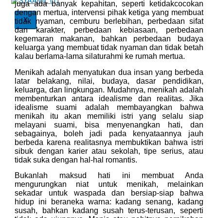
juga ada banyak kepahitan, seperti ketidakcocokan
dengan mertua, intervensi pihak ketiga yang membuat
X
tidak nyaman, cemburu berlebihan, perbedaan sifat
dan karakter, perbedaan kebiasaan, perbedaan
kegemaran makanan, bahkan perbedaan budaya
keluarga yang membuat tidak nyaman dan tidak betah
kalau berlama-lama silaturahmi ke rumah mertua.
Menikah adalah menyatukan dua insan yang berbeda
latar belakang, nilai, budaya, dasar pendidikan,
keluarga, dan lingkungan. Mudahnya, menikah adalah
membenturkan antara idealisme dan realitas. Jika
idealisme suami adalah membayangkan bahwa
menikah itu akan memiliki istri yang selalu siap
melayani suami, bisa menyenangkan hati, dan
sebagainya, boleh jadi pada kenyataannya jauh
berbeda karena realitasnya membuktikan bahwa istri
sibuk dengan karier atau sekolah, tipe serius, atau
tidak suka dengan hal-hal romantis.
Bukanlah maksud hati ini membuat Anda
mengurungkan niat untuk menikah, melainkan
sekadar untuk waspada dan bersiap-siap bahwa
hidup ini beraneka warna: kadang senang, kadang
susah, bahkan kadang susah terus-terusan, seperti