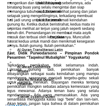
Al Quran Tajwid Terjemah
mengerikan dan tidak terbayang sebelumnya, ada
Bukhara A6
binatang buas yang selalu mengintai dan siap
Al Quran Tajwid Terjemah
memangsa tubuh ini, bahkan melihat jurang dan jalan
Bukhara A5
setapak yang mengelilinginya, terkadang membuat
Al Quran Tajwid Terjemah
hati jadi urung untuk terus menikmati keindahan
Bukhara B5
gunung itu. Ketika duduk beristirahat, kedua mata ini
Al Quran Spesial Wanita
sepintas melihat air terjun yang jatuh seperti sedang
Al Quran Spesial Wanita Azalia
bunuh diri. Pemandangan ini membuat mata asyik
Al Quran Terjemah Per Kata
masuk dan terbuai oleh kesejukannya. Muncullah
Al Quran Tilawah
hasrat kedua untuk mandi dan menikmati kesegaran
Mushaf Tilawah Quba
airnya
.
Itulah gunung. Itulah pernikahan.”
Al Quran Transliterasi Latin
(Ust. Didik Purwodarsono – Pimpinan Pondok
Kemitraan
Pesantren “Taqwinul Mubalighin” Yogyakarta)
Rumah Syaamil
Wholesale & Retail
Terkadang, pernikahan tidak selamanya indah.
Al Quran Customize
Laksana gunung tadi, pernikahan banyak
Wisata
dibayangkan sebagai suatu keindahan yang mampu
Quran
mendorong seseorang menjadi tergebu-gebu sekali
Apa itu Wisata Quran?
untuk segera menikah. Bayangan mereka tentang
Pelatihan
pernikahan mungkin sebatas adanya kemesraan yang
Kequranan
terus mewarnai. Adanya teman baru yang selalu
Apa itu Pelatihan Quran?
mendampingi. Ada yang memasakkan. Ada yang
Trainer Syaamil Quran
senantiasa menggoda kalau lagi “bete” dan lain-lain.
Akan tetapi, jangan lupa bahwa di dalam pernikahan