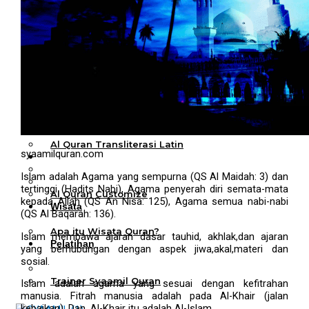
Al Quran Tajwid Terjemah
Bukhara A6
Al Quran Tajwid Terjemah
Bukhara A5
Al Quran Tajwid Terjemah
Bukhara B5
Al Quran Spesial Wanita
Al Quran Spesial Wanita Azalia
Al Quran Terjemah Per Kata
Al Quran Tilawah
Mushaf Tilawah Quba
Al Quran Transliterasi Latin
syaamilquran.com
Kemitraan
Rumah Syaamil
Islam adalah Agama yang sempurna (QS Al Maidah: 3) dan
Wholesale & Retail
tertinggi (Hadits Nabi), Agama penyerah diri semata-mata
Al Quran Customize
kepada Allah (QS An Nisa: 125), Agama semua nabi-nabi
Wisata
(QS Al Baqarah: 136).
Quran
Apa itu Wisata Quran?
Islam membawa ajaran dasar tauhid, akhlak,dan ajaran
Pelatihan
yang berhubungan dengan aspek jiwa,akal,materi dan
Kequranan
sosial.
Apa itu Pelatihan Quran?
Trainer Syaamil Quran
Islam adalah agama yang sesuai dengan kefitrahan
manusia. Fitrah manusia adalah pada Al-Khair (jalan
kebaikan). Dan, Al-Khair itu adalah Al-Islam.