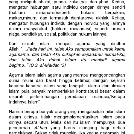
yang meliputi shalat, puasa, zakat,haji dan jihad. Kedua,
mengatur hubungan satu individu dengan dirinya sendiri
(hablum minanafsi)seperti hukum berpakain,
makan,minum, dan termasuk diantaranya akhlak. Ketiga,
mengatur hubungan individu dengan individu yang lainnya
dalam masyarakat (hablum minannasi) seperti urusan
niaga, pendidikan, sosial, politik,dan hukum lainnya.
Dari sinilah islam menjadi agama yang diridhoi
Allah
”…..Pada hari ini, telah Aku sempurnakan untuk kamu
agamamu, dan telah Aku cukupkan kepadamu nikmat-Ku,
dan telah Aku ridhoi Islam itu menjadi agama
bagimu…” (Q.S. al-Maidah :3)
Agama islam ialah agama yang mampu menggoncangkan
dunia mulai dari barat hingga ketimur, dengan sejarah
kesatria-kesatria islam yang tangguh, ulama dan ilmuan
islam pula banyak memberiakan kontrisbusi besar dalam
sejarah perkembangan peradaban manusia,”Betapa
Indahnya Islam”.
Namun berapa banyak orang yang mengabaikan nilai islam
dalam dirinya, tidak mengimplementasikan Islam pada
dirinya secara utuh. Maka dari itu islam mempunyai dua
pendoman
Al-haq
yang harus dipegang bagi setiap
pemeluknya. Bukan tidak mungkin jika kedua pedoman ini