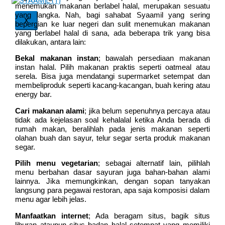
menemukan makanan berlabel halal, merupakan sesuatu
yang langka. Nah, bagi sahabat Syaamil yang sering
X
bepergian ke luar negeri dan sulit menemukan makanan
yang berlabel halal di sana, ada beberapa trik yang bisa
dilakukan, antara lain:
Bekal makanan instan
; bawalah persediaan makanan
instan halal. Pilih makanan praktis seperti oatmeal atau
serela. Bisa juga mendatangi supermarket setempat dan
membeliproduk seperti kacang-kacangan, buah kering atau
energy bar.
Cari makanan alami
; jika belum sepenuhnya percaya atau
tidak ada kejelasan soal kehalalal ketika Anda berada di
rumah makan, beralihlah pada jenis makanan seperti
olahan buah dan sayur, telur segar serta produk makanan
segar.
Pilih menu vegetarian
; sebagai alternatif lain, pilihlah
menu berbahan dasar sayuran juga bahan-bahan alami
lainnya. Jika memungkinkan, dengan sopan tanyakan
langsung para pegawai restoran, apa saja komposisi dalam
menu agar lebih jelas.
Manfaatkan internet
; Ada beragam situs, bagik situs
liburan ataupun situs badan halal setempat yang memiliki