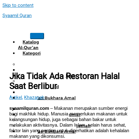
Skip to content
Syaamil Quran
Katalog
Al-Qur’an
Kategori
Al Quran
Al Quran Hafalan
Mushaf Hafalan Al Hifz
Jika Tidak Ada Restoran Halal
Al Quran Hafalan Tikrar
Al Quran Tematik
Saat Berlibur
Mushaf Tahajud
Quran Hijrah
Artikel
,
Khazanah
Al-Qur’an Bukhara Amal
Harian
syaamilquran.com
– Makanan merupakan sumber energi
Al Quran Haji Umrah
bagi makhluk hidup. Manusia memerlukan makanan untuk
Mushaf Tilawah Maqomat
kelangsungan hidup, juga sebagai bahan bakar untuk
Al Quran Terjemah
melakukan aktivitasnya. Dalam Islam, selain harus sehat,
Al Quran Tajwid dan Terjemah
faktor lain yang penting untuk diperhatikan adalah kehalalan
Al-Qur’an Bukhara Amal
makanan yang dikonsumsi.
Harian