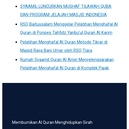
SYAAMIL LUNCURKAN MUSHAF TILAWAH QUBA
DAN PROGRAM JELAJAH MASJID INDONESIA
RSQ Baitussalam Menggelar Pelatihan Menghafal Al
Quran di Ponpes Tahfidz Yanbu’ul Quran Al Karim
Pelatihan Menghafal Al Quran Metode Tikrar di
Masjid Raya Bani Umar oleh RSQ Tiara
Rumah Syaamil Quran Al Amin Menyelenggarakan
Pelatihan Menghafal Al Quran di Komplek Pajak
Membumikan Al Quran Menghidupkan Sirah