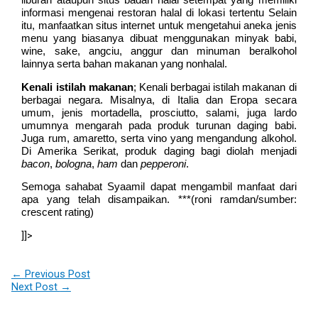
informasi mengenai restoran halal di lokasi tertentu Selain
itu, manfaatkan situs internet untuk mengetahui aneka jenis
menu yang biasanya dibuat menggunakan minyak babi,
wine, sake, angciu, anggur dan minuman beralkohol
lainnya serta bahan makanan yang nonhalal.
Kenali istilah makanan
; Kenali berbagai istilah makanan di
berbagai negara. Misalnya, di Italia dan Eropa secara
umum, jenis mortadella, prosciutto, salami, juga lardo
umumnya mengarah pada produk turunan daging babi.
Juga rum, amaretto, serta vino yang mengandung alkohol.
Di Amerika Serikat, produk daging bagi diolah menjadi
bacon
,
bologna
,
ham
dan
pepperoni
.
Semoga sahabat Syaamil dapat mengambil manfaat dari
apa yang telah disampaikan. ***(roni ramdan/sumber:
crescent rating)
]]>
←
Previous Post
Next Post
→